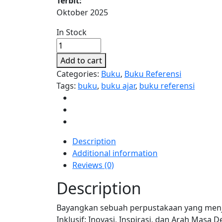
Terbit:
Oktober 2025
In Stock
PERPUSTAKAAN
INKLUSIF
Add to cart
:
Categories:
Buku
,
Buku Referensi
Inovasi,
Tags:
buku
,
buku ajar
,
buku referensi
Inspirasi,
dan
Arah
Masa
Depan
Description
quantity
Additional information
Reviews (0)
Description
Bayangkan sebuah perpustakaan yang menjadi
Inklusif: Inovasi, Inspirasi, dan Arah Masa D