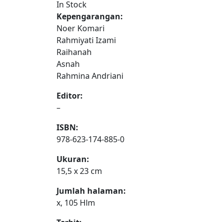
In Stock
Kepengarangan:
Noer Komari
Rahmiyati Izami
Raihanah
Asnah
Rahmina Andriani
Editor:
–
ISBN:
978-623-174-885-0
Ukuran:
15,5 x 23 cm
Jumlah halaman:
x, 105 Hlm