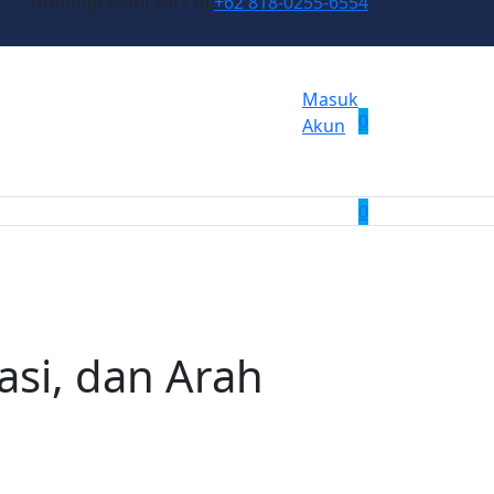
Hubungi Kami 24/7 di
+62 818-0255-6554
Masuk
0
Akun
0
asi, dan Arah