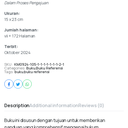
Dalam Proses Pengajuan
Ukuran:
15 x 23 cm
Jumlah halaman:
vii + 172 Halaman
Terbit:
Oktober 2024
SKU:
KM0924-105-1-1-1-1-1-1-1-2-1
Categories:
Buku
,
Buku Referensi
Tags:
buku
,
buku referensi
Description
Additional information
Reviews (0)
Buku ini disusun dengan tujuan untuk memberikan
panduan yang komprehensif mengenai hukum