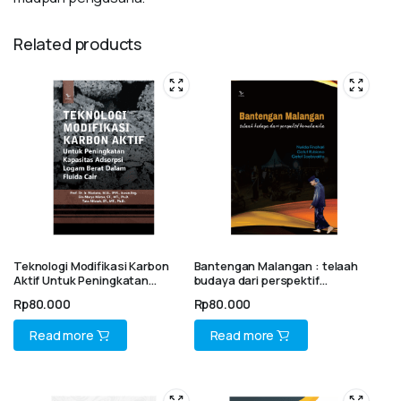
Related products
Teknologi Modifikasi Karbon
Bantengan Malangan : telaah
Aktif Untuk Peningkatan
budaya dari perspektif
Kapasitas Adsorpsi Logam
biomekanika
Rp
80.000
Rp
80.000
Berat Dalam Fluida Cair
Read more
Read more