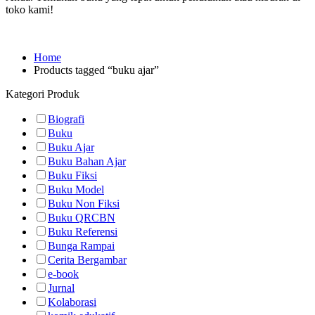
toko kami!
Home
Products tagged “buku ajar”
Kategori Produk
Biografi
Buku
Buku Ajar
Buku Bahan Ajar
Buku Fiksi
Buku Model
Buku Non Fiksi
Buku QRCBN
Buku Referensi
Bunga Rampai
Cerita Bergambar
e-book
Jurnal
Kolaborasi