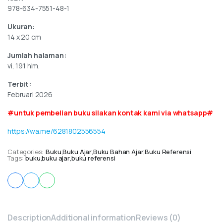
978-634-7551-48-1
Ukuran:
14 x 20 cm
Jumlah halaman:
vi, 191 hlm.
Terbit:
Februari 2026
#untuk pembelian buku silakan kontak kami via whatsapp#
https://wa.me/6281802556554
Categories:
Buku
,
Buku Ajar
,
Buku Bahan Ajar
,
Buku Referensi
Tags:
buku
,
buku ajar
,
buku referensi
Description
Additional information
Reviews (0)