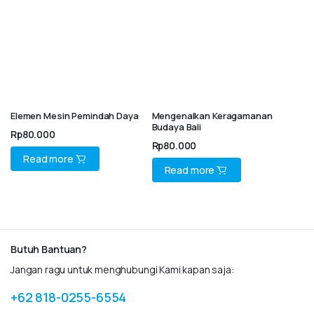
Elemen Mesin Pemindah Daya
Mengenalkan Keragamanan
Budaya Bali
Rp
80.000
Rp
80.000
Read more
Read more
Butuh Bantuan?
Jangan ragu untuk menghubungi Kami kapan saja:
+62 818-0255-6554