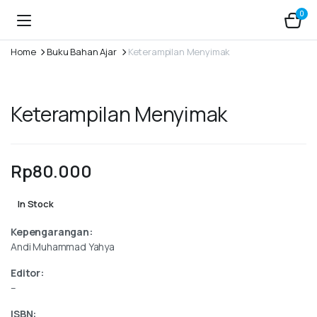
0
Home
Buku Bahan Ajar
Keterampilan Menyimak
Keterampilan Menyimak
Rp
80.000
In Stock
Kepengarangan:
Andi Muhammad Yahya
Editor:
–
ISBN: