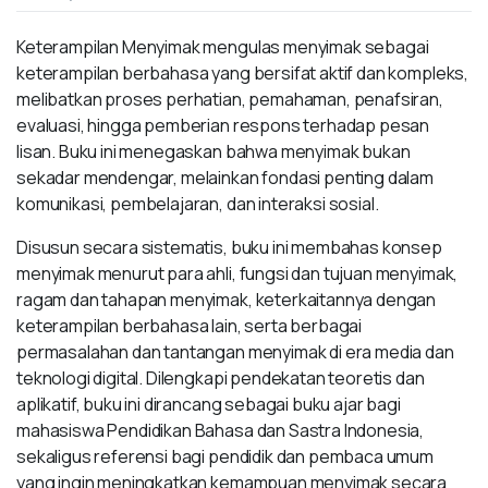
Keterampilan Menyimak mengulas menyimak sebagai
keterampilan berbahasa yang bersifat aktif dan kompleks,
melibatkan proses perhatian, pemahaman, penafsiran,
evaluasi, hingga pemberian respons terhadap pesan
lisan. Buku ini menegaskan bahwa menyimak bukan
sekadar mendengar, melainkan fondasi penting dalam
komunikasi, pembelajaran, dan interaksi sosial.
Disusun secara sistematis, buku ini membahas konsep
menyimak menurut para ahli, fungsi dan tujuan menyimak,
ragam dan tahapan menyimak, keterkaitannya dengan
keterampilan berbahasa lain, serta berbagai
permasalahan dan tantangan menyimak di era media dan
teknologi digital. Dilengkapi pendekatan teoretis dan
aplikatif, buku ini dirancang sebagai buku ajar bagi
mahasiswa Pendidikan Bahasa dan Sastra Indonesia,
sekaligus referensi bagi pendidik dan pembaca umum
yang ingin meningkatkan kemampuan menyimak secara