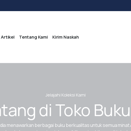
Artikel
Tentang Kami
Kirim Naskah
Jelajahi Koleksi Kami
tang di Toko Buku
dia menawarkan berbagai buku berkualitas untuk semua minat 