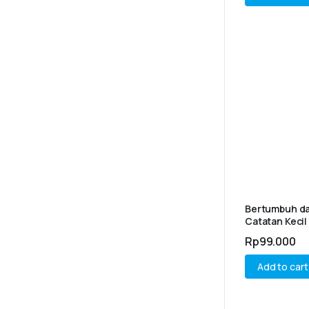
Bertumbuh da
Catatan Kecil
Pikiran, dan R
Rp
99.000
Add to cart