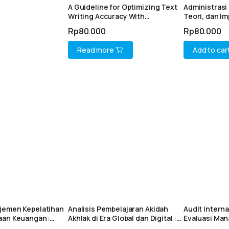
A Guideline for Optimizing Text
Administrasi 
Writing Accuracy With
Teori, dan I
ProWritingAid: AI in Student
Pendekatan 
Rp
80.000
Rp
80.000
Writing Education
Read more
Add to car
ajemen Kepelatihan
Analisis Pembelajaran Akidah
Audit Interna
aan Keuangan:
Akhlak di Era Global dan Digital :
Evaluasi Man
 Solusi Dalam
Fondasi Karakter Islami,
Tetap PTN-B