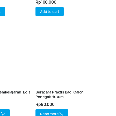
Rp
100.000
t
Add to cart
embelajaran: Edisi
Beracara Praktis Bagi Calon
Penegak Hukum
Rp
80.000
e
Read more