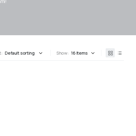
ami!
t:
Show: