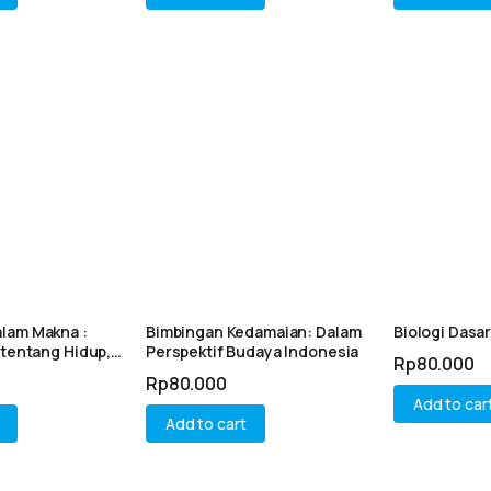
lam Makna :
Bimbingan Kedamaian: Dalam
Biologi Dasa
 tentang Hidup,
Perspektif Budaya Indonesia
Rp
80.000
ealita
Rp
80.000
Add to car
Add to cart