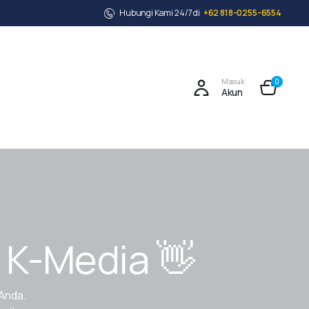
Hubungi Kami 24/7 di
+62 818-0255-6554
Masuk
0
Akun
 K-Media 👋
Anda.