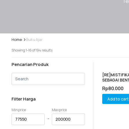
Tem
Home
Buku Ajar
Showing 1–16 of 194 results
Pencarian Produk
[RE]MISTIFIK
SEBAGAI BEN
LIFEWORLD
Rp
80.000
Filter Harga
Add to cart
Min price
Max price
-