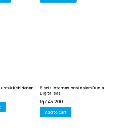
r untuk Kebidanan
Bisnis Internasional dalam Dunia
Digitalisasi
Rp
145.200
t
Add to cart