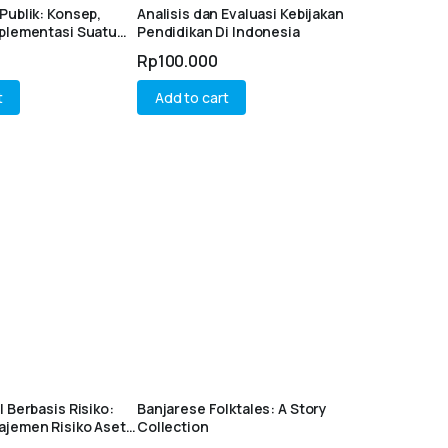
Publik: Konsep,
Analisis dan Evaluasi Kebijakan
mplementasi Suatu
Pendidikan Di Indonesia
Studi Kasus
Rp
100.000
t
Add to cart
l Berbasis Risiko:
Banjarese Folktales: A Story
ajemen Risiko Aset
Collection
H