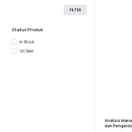
FILTER
Status Produk
In Stock
On Sale
Analisis Man
dan Pengelol
Hambatan dan