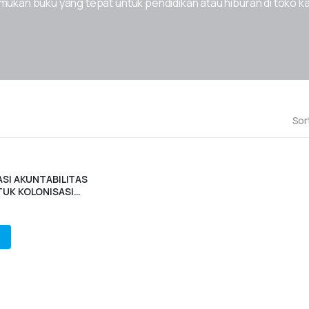
ukan buku yang tepat untuk pendidikan atau hiburan di toko k
Sor
ASI AKUNTABILITAS
TUK KOLONISASI