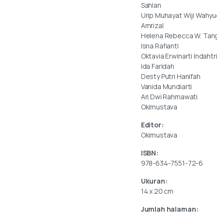
Sahlan
Urip Muhayat Wiji Wahyu
Amrizal
Helena Rebecca W. Tang
Isna Rafianti
Oktavia Erwinarti Indahtr
Ida Faridah
Desty Putri Hanifah
Vanida Mundiarti
Ari Dwi Rahmawati
Okimustava
Editor:
Okimustava
ISBN:
978-634-7551-72-6
Ukuran:
14 x 20 cm
Jumlah halaman: