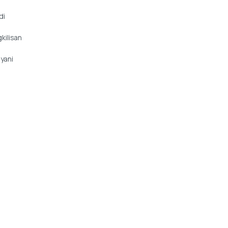
di
kilisan
iyani