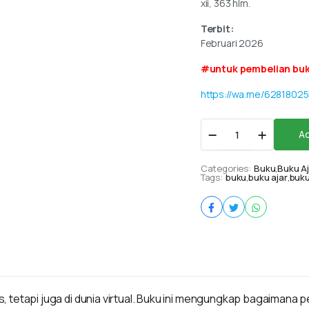
xii, 363 hlm.
Terbit:
Februari 2026
#untuk pembelian buk
https://wa.me/6281802
Growth
Ad
Mindset
dalam
Pendidikan:
Categories:
Buku
,
Buku Aj
Tags:
Membangun
buku
,
buku ajar
,
buku
Pembelajar
Tangguh
dari
Keluarga,
Sekolah,
hingga
Era
Digital
quantity
as, tetapi juga di dunia virtual. Buku ini mengungkap bagaimana