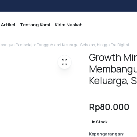
Artikel
Tentang Kami
Kirim Naskah
angun Pembelajar Tangguh dari Keluarga, Sekolah, hingga Era Digital
Growth Min
Membangun
Keluarga, S
Rp
80.000
In Stock
Kepengarangan: