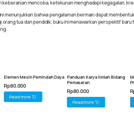
n keberanian mencoba, ketekunan menghadapi kegagalan, kreat
buku ini menunjukkan bahwa pengalaman bermain dapat membentu
agi orang tua dan pendidik, buku ini menawarkan perspektif bar
ng.
Elemen Mesin Pemindah Daya
Panduan Karya Ilmiah Bidang
M
Pemasaran
P
Rp
80.000
Rp
80.000
R
Read more
Read more