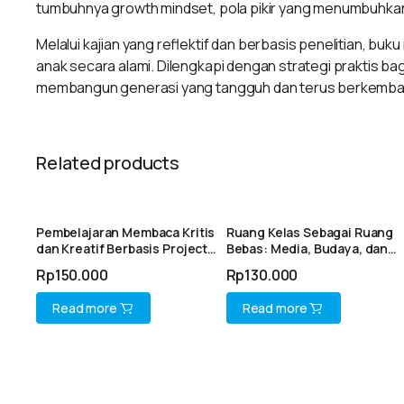
tumbuhnya growth mindset, pola pikir yang menumbuhka
Melalui kajian yang reflektif dan berbasis penelitian, 
anak secara alami. Dilengkapi dengan strategi praktis b
membangun generasi yang tangguh dan terus berkemba
Related products
Pembelajaran Membaca Kritis
Ruang Kelas Sebagai Ruang
dan Kreatif Berbasis Project
Bebas: Media, Budaya, dan
Based Learning untuk
Pemikiran Kritis dalam
Rp
150.000
Rp
130.000
Mahasiswa Pendidikan Bahasa
Pendidikan Abad 21 (sebuah
dan Sastra Indonesia
bunga rampai)
Read more
Read more