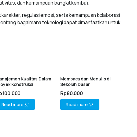
ivitas, dan kemampuan bangkit kembali.
k karakter, regulasi emosi, serta kemampuan kolaborasi
u tentang bagaimana teknologi dapat dimanfaatkan untuk
anajemen Kualitas Dalam
Membaca dan Menulis di
royek Konstruksi
Sekolah Dasar
p
100.000
Rp
80.000
Read more
Read more