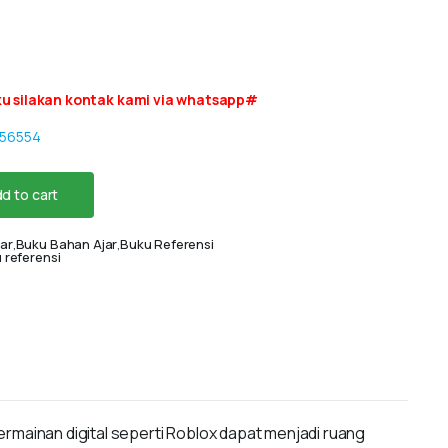
u silakan kontak kami via whatsapp#
556554
d to cart
ar
,
Buku Bahan Ajar
,
Buku Referensi
 referensi
 permainan digital seperti Roblox dapat menjadi ruang