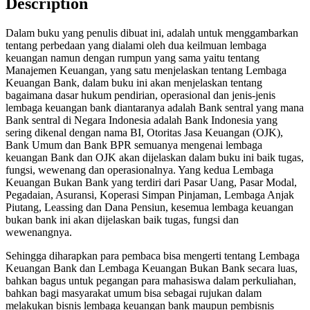
Description
Dalam buku yang penulis dibuat ini, adalah untuk menggambarkan
tentang perbedaan yang dialami oleh dua keilmuan lembaga
keuangan namun dengan rumpun yang sama yaitu tentang
Manajemen Keuangan, yang satu menjelaskan tentang Lembaga
Keuangan Bank, dalam buku ini akan menjelaskan tentang
bagaimana dasar hukum pendirian, operasional dan jenis-jenis
lembaga keuangan bank diantaranya adalah Bank sentral yang mana
Bank sentral di Negara Indonesia adalah Bank Indonesia yang
sering dikenal dengan nama BI, Otoritas Jasa Keuangan (OJK),
Bank Umum dan Bank BPR semuanya mengenai lembaga
keuangan Bank dan OJK akan dijelaskan dalam buku ini baik tugas,
fungsi, wewenang dan operasionalnya. Yang kedua Lembaga
Keuangan Bukan Bank yang terdiri dari Pasar Uang, Pasar Modal,
Pegadaian, Asuransi, Koperasi Simpan Pinjaman, Lembaga Anjak
Piutang, Leassing dan Dana Pensiun, kesemua lembaga keuangan
bukan bank ini akan dijelaskan baik tugas, fungsi dan
wewenangnya.
Sehingga diharapkan para pembaca bisa mengerti tentang Lembaga
Keuangan Bank dan Lembaga Keuangan Bukan Bank secara luas,
bahkan bagus untuk pegangan para mahasiswa dalam perkuliahan,
bahkan bagi masyarakat umum bisa sebagai rujukan dalam
melakukan bisnis lembaga keuangan bank maupun pembisnis