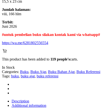
15,5 x 23 cm
Jumlah halaman:
viii, 166 hlm
Terbit:
Juni 2026
#untuk pembelian buku silakan kontak kami via whatsapp#
https://wa.me/6281802556554
This product has been added to
119 people's
carts.
In Stock
Categories:
Buku
,
Buku Ajar
,
Buku Bahan Ajar
,
Buku Referensi
Tags:
buku
,
buku ajar
,
buku referensi
Description
Additional information