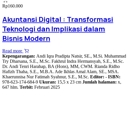
Rp
160.000
Akuntansi Digital : Transformasi
Teknologi dan Implikasi dalam
Bisnis Modern
Read more
Kepengarangan:
Andi Iqra Pradipta Natsir, SE., M.Si. Muhammad
Try Dharsana, S.E., M.Sc. Fakhrul Indra Hermansyah, S.E., M.Sc.
Dr. Andi Tenri Harahap, BA (Hons), MM, CWM. Rianda Ridho
Hafizh Thaha, S.E., M.B.A. Ade Ikhlas Amal Alam, SE., MSA.
Khaerunnisa Nur Fatimah Syahnur, S.E., M.Sc.
Editor:
-
ISBN:
978-623-174-684-9
Ukuran:
15,5 x 23 cm
Jumlah halaman:
x,
647 hlm.
Terbit:
Februari 2025