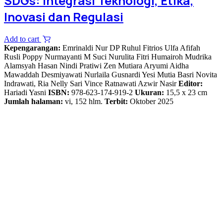
SDGs: Integrasi Teknologi, Etika,
Inovasi dan Regulasi
Add to cart
Kepengarangan:
Emrinaldi Nur DP Ruhul Fitrios Ulfa Afifah
Rusli Poppy Nurmayanti M Suci Nurulita Fitri Humairoh Mudrika
Alamsyah Hasan Nindi Pratiwi Zen Mutiara Aryumi Aidha
Mawaddah Desmiyawati Nurlaila Gusnardi Yesi Mutia Basri Novita
Indrawati, Ria Nelly Sari Vince Ratnawati Azwir Nasir
Editor:
Hariadi Yasni
ISBN:
978-623-174-919-2
Ukuran:
15,5 x 23 cm
Jumlah halaman:
vi, 152 hlm.
Terbit:
Oktober 2025