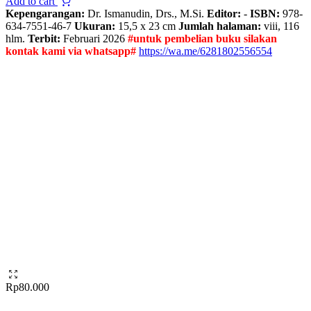
Add to cart
Kepengarangan:
Dr. Ismanudin, Drs., M.Si.
Editor:
-
ISBN:
978-
634-7551-46-7
Ukuran:
15,5 x 23 cm
Jumlah halaman:
viii, 116
hlm.
Terbit:
Februari 2026
#untuk pembelian buku silakan
kontak kami via whatsapp#
https://wa.me/6281802556554
Rp
80.000