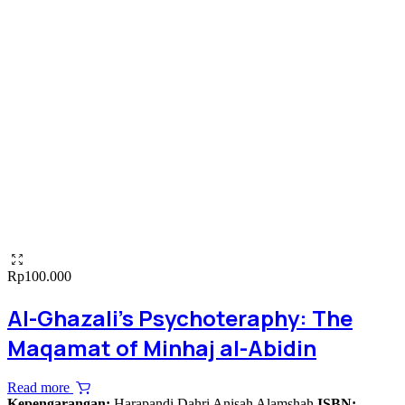
Rp
100.000
Al-Ghazali’s Psychoteraphy: The
Maqamat of Minhaj al-Abidin
Read more
Kepengarangan:
Harapandi Dahri Anisah Alamshah
ISBN: