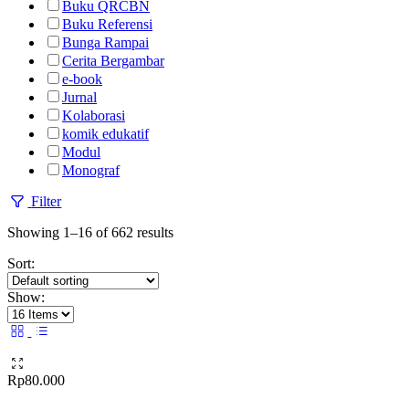
Buku QRCBN
Buku Referensi
Bunga Rampai
Cerita Bergambar
e-book
Jurnal
Kolaborasi
komik edukatif
Modul
Monograf
Filter
Showing 1–16 of 662 results
Sort:
Show:
Rp
80.000