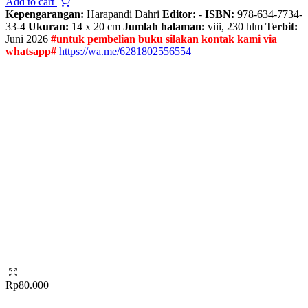
Add to cart
Kepengarangan:
Harapandi Dahri
Editor:
-
ISBN:
978-634-7734-
33-4
Ukuran:
14 x 20 cm
Jumlah halaman:
viii, 230 hlm
Terbit:
Juni 2026
#untuk pembelian buku silakan kontak kami via
whatsapp#
https://wa.me/6281802556554
Rp
80.000