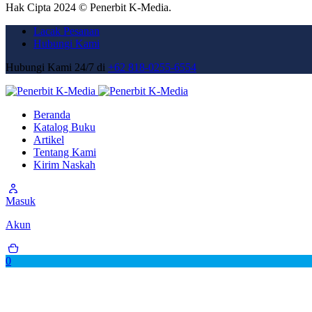
Hak Cipta 2024 © Penerbit K-Media.
Lacak Pesanan
Hubungi Kami
Hubungi Kami 24/7 di
+62 818-0255-6554
Beranda
Katalog Buku
Artikel
Tentang Kami
Kirim Naskah
Masuk
Akun
0