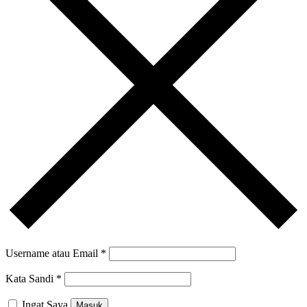
Username atau Email
*
Kata Sandi
*
Ingat Saya
Masuk