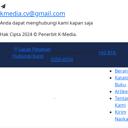
kmedia.cv@gmail.com
Anda dapat menghubungi kami kapan saja
Hak Cipta 2024 © Penerbit K-Media.
Lacak Pesanan
Hubungi Kami 24/7 di
+62 818-
Hubungi Kami
0255-6554
Beran
Katal
Buku
Artike
Tenta
Kami
Kirim
Nask