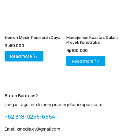
Elemen Mesin Pemindah Daya
Manajemen Kualitas Dalam
Proyek Konstruksi
Rp
80.000
Rp
100.000
Read more
Read more
Butuh Bantuan?
Jangan ragu untuk menghubungi Kami kapan saja:
+62 818-0255-6554
Email:
kmedia.cv@gmail.com