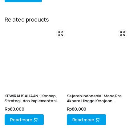
Related products
KEWIRAUSAHAAN : Konsep,
Sejarah Indonesia: Masa Pra
Strategi, dan Implementasi
Aksara Hingga Kerajaan
untuk Sukses Berwirausaha
Bercorak Islam
Rp
80.000
Rp
80.000
Read more
Read more