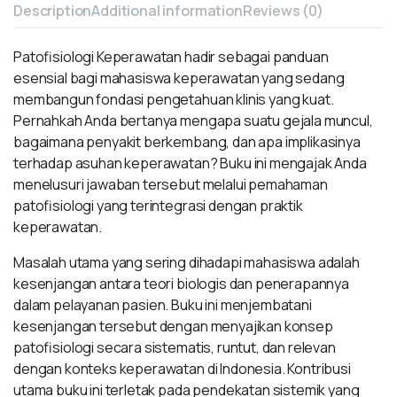
Description
Additional information
Reviews (0)
Patofisiologi Keperawatan hadir sebagai panduan
esensial bagi mahasiswa keperawatan yang sedang
membangun fondasi pengetahuan klinis yang kuat.
Pernahkah Anda bertanya mengapa suatu gejala muncul,
bagaimana penyakit berkembang, dan apa implikasinya
terhadap asuhan keperawatan? Buku ini mengajak Anda
menelusuri jawaban tersebut melalui pemahaman
patofisiologi yang terintegrasi dengan praktik
keperawatan.
Masalah utama yang sering dihadapi mahasiswa adalah
kesenjangan antara teori biologis dan penerapannya
dalam pelayanan pasien. Buku ini menjembatani
kesenjangan tersebut dengan menyajikan konsep
patofisiologi secara sistematis, runtut, dan relevan
dengan konteks keperawatan di Indonesia. Kontribusi
utama buku ini terletak pada pendekatan sistemik yang