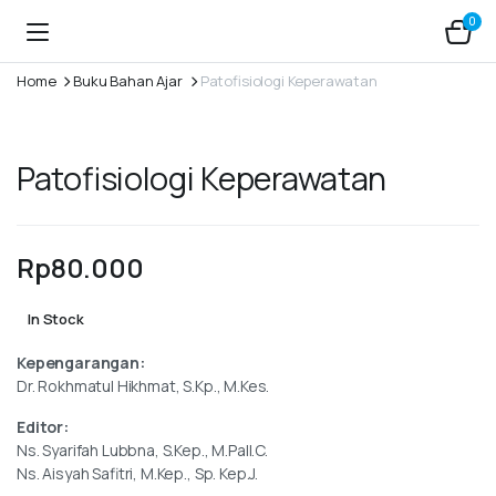
0
Home
Buku Bahan Ajar
Patofisiologi Keperawatan
Patofisiologi Keperawatan
Rp
80.000
In Stock
Kepengarangan:
Dr. Rokhmatul Hikhmat, S.Kp., M.Kes.
Editor:
Ns. Syarifah Lubbna, S.Kep., M.Pall.C.
Ns. Aisyah Safitri, M.Kep., Sp. Kep.J.