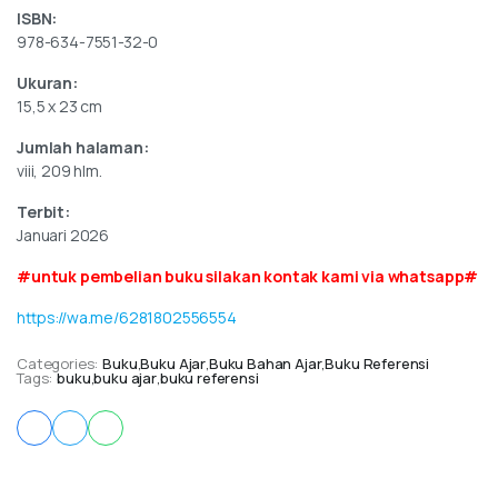
ISBN:
978-634-7551-32-0
Ukuran:
15,5 x 23 cm
Jumlah halaman:
viii, 209 hlm.
Terbit:
Januari 2026
#untuk pembelian buku silakan kontak kami via whatsapp#
https://wa.me/6281802556554
Categories:
Buku
,
Buku Ajar
,
Buku Bahan Ajar
,
Buku Referensi
Tags:
buku
,
buku ajar
,
buku referensi