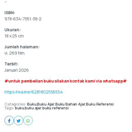
–
ISBN:
978-634-7551-38-2
Ukuran:
18 x 25 cm
Jumlah halaman:
vi, 269 hlm.
Terbit:
Januari 2026
#untuk pembelian buku silakan kontak kami via whatsapp#
https://wa.me/6281802556554
Categories:
Buku
,
Buku Ajar
,
Buku Bahan Ajar
,
Buku Referensi
Tags:
buku
,
buku ajar
,
buku referensi