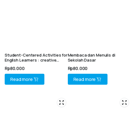
Student-Centered Activities for
Membaca dan Menulis di
English Learners : creative
Sekolah Dasar
pedagogy serie 1
Rp
80.000
Rp
80.000
Read more
Read more