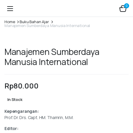
0
Home
Buku Bahan Ajar
Manajemen Sumberdaya Manusia International
Manajemen Sumberdaya
Manusia International
Rp
80.000
In Stock
Kepengarangan:
Prof. Dr. Drs. Capt. HM. Thamrin, M.M.
Editor: