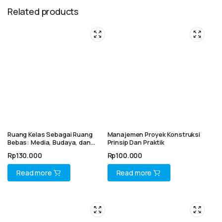
Related products
Ruang Kelas Sebagai Ruang
Manajemen Proyek Konstruksi
Bebas: Media, Budaya, dan
Prinsip Dan Praktik
Pemikiran Kritis dalam
Rp
130.000
Rp
100.000
Pendidikan Abad 21 (sebuah
bunga rampai)
Read more
Read more