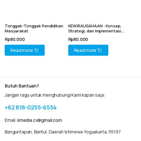
Tonggak-Tonggak Pendidikan
KEWIRAUSAHAAN : Konsep,
Masyarakat
Strategi, dan Implementasi
untuk Sukses Berwirausaha
Rp
80.000
Rp
80.000
Read more
Read more
Butuh Bantuan?
Jangan ragu untuk menghubungi Kami kapan saja:
+62 818-0255-6554
Email:
kmedia.cv@gmail.com
Banguntapan, Bantul, Daerah Istimewa Yogyakarta, 55197