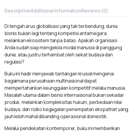
Description
Additional information
Reviews (0)
Di tengah arus globalisasi yang tak terbendung, dunia
bisnis bukan lagi tentang kompetisi antarnegara,
melainkan ekosistem tanpa batas. Apakah organisasi
Anda sudah siap mengelola modal manusia di panggung
dunia, atau justru terhambat oleh sekat budaya dan
regulasi?
Buku ini hadir menjawab tantangan krusial mengenai
bagaimana perusahaan multinasional dapat
mempertahankan keunggulan kompetitif melalui manusia.
Masalah utama dalam bisnis internasional bukan sekadar
produk, melainkan kompleksitas hukum, perbedaan nilai
budaya, dan risiko kegagalan penempatan ekspatriat yang
jauh lebih mahal dibanding operasional domestik.
Melalui pendekatan kontemporer, buku ini memberikan