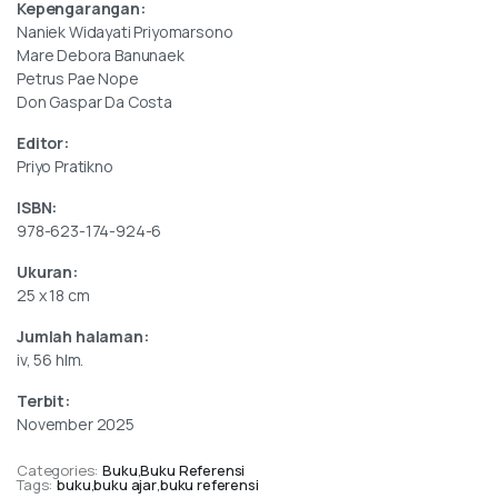
Kepengarangan:
Naniek Widayati Priyomarsono
Mare Debora Banunaek
Petrus Pae Nope
Don Gaspar Da Costa
Editor:
Priyo Pratikno
ISBN:
978-623-174-924-6
Ukuran:
25 x 18 cm
Jumlah halaman:
iv, 56 hlm.
Terbit:
November 2025
Categories:
Buku
,
Buku Referensi
Tags:
buku
,
buku ajar
,
buku referensi