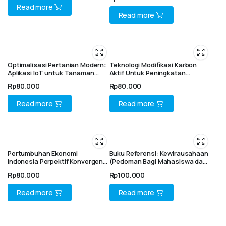
Bisnis
Read more
Read more
Optimalisasi Pertanian Modern:
Teknologi Modifikasi Karbon
Aplikasi IoT untuk Tanaman
Aktif Untuk Peningkatan
Hidroponik
Kapasitas Adsorpsi Logam
Rp
80.000
Rp
80.000
Berat Dalam Fluida Cair
Read more
Read more
Pertumbuhan Ekonomi
Buku Referensi: Kewirausahaan
Indonesia Perpektif Konvergensi
(Pedoman Bagi Mahasiswa dan
Antar Daerah
Praktisi Bisnis)
Rp
80.000
Rp
100.000
Read more
Read more