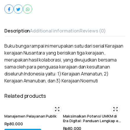
Description
Additional information
Reviews (0)
Buku bunga rampai ini merupakan satu dari serial Kerajaan
kerajaan Nusantara yang berisikan tiga kerajaan ,
merupakan hasil kolaborasi, yang diwujudkan bersama
sama oleh para penguasa kerajaan dan kesultanan
diseluruh Indonesia yaitu: 1) Kerajaan Amanatun, 2)
Kerajaan Amanuban, dan 3) Kerajaan Noemuti
Related products
Manajemen Pelayanan Publik
Maksimalkan Potensi UMKM di
Era Digital: Panduan Lengkap e-
Rp
80.000
Commerce untuk Pertumbuhan
Rp
80.000