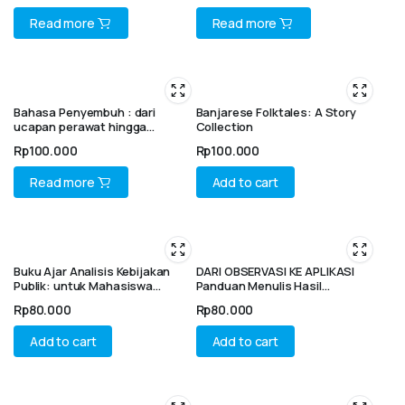
Read more
Read more
Bahasa Penyembuh : dari
Banjarese Folktales: A Story
ucapan perawat hingga
Collection
pemulihan pasien (sebuah
Rp
100.000
Rp
100.000
bunga rampai)
Read more
Add to cart
Buku Ajar Analisis Kebijakan
DARI OBSERVASI KE APLIKASI
Publik: untuk Mahasiswa
Panduan Menulis Hasil
Administrasi Publik
Eksegesis Teks Alkitab
Rp
80.000
Rp
80.000
Add to cart
Add to cart