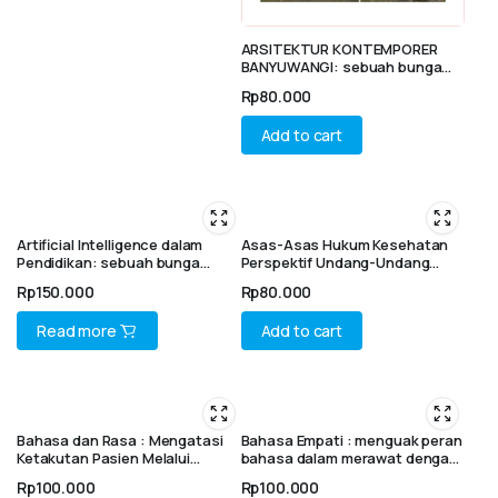
ARSITEKTUR KONTEMPORER
BANYUWANGI: sebuah bunga
rampai
Rp
80.000
Add to cart
Artificial Intelligence dalam
Asas-Asas Hukum Kesehatan
Pendidikan: sebuah bunga
Perspektif Undang-Undang
rampai
Nomor 17 Tahun 2023 tentang
Rp
150.000
Rp
80.000
Kesehatan
Read more
Add to cart
Bahasa dan Rasa : Mengatasi
Bahasa Empati : menguak peran
Ketakutan Pasien Melalui
bahasa dalam merawat dengan
Komunikasi yang Menenangkan
hati (sebuah bunga rampai)
Rp
100.000
Rp
100.000
(Bunga Rampai)