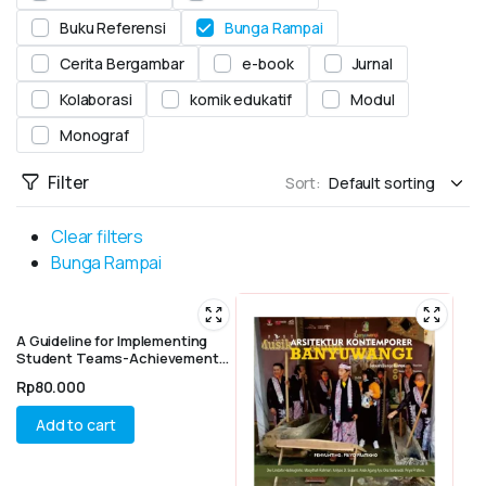
Buku Referensi
Bunga Rampai
Cerita Bergambar
e-book
Jurnal
Kolaborasi
komik edukatif
Modul
Monograf
Filter
Sort:
Clear filters
Bunga Rampai
A Guideline for Implementing
Student Teams-Achievement
Divisions Techniques in
Rp
80.000
Interactive Speaking Learning
Add to cart