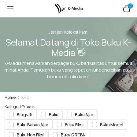
0
Jelajahi Koleksi Kami
Selamat Datang di Toko Buku K-
Media 👋
K-Media menawarkan berbagai buku berkualitas untuk semua
minat Anda. Temukan buku yang tepat untuk pendidikan atau
hiburan di toko kami!
Home
Toko
Kategori Produk
Biografi
Buku
Buku Ajar
Buku Bahan Ajar
Buku Fiksi
Buku Model
Buku Non Fiksi
Buku QRCBN