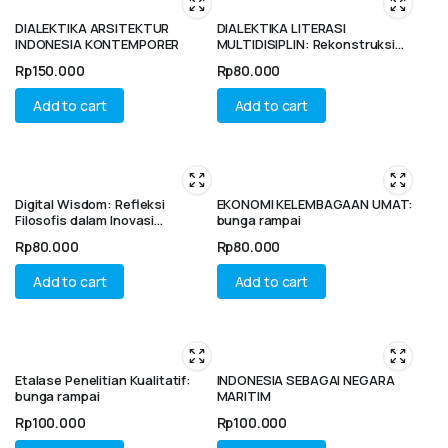
DIALEKTIKA ARSITEKTUR
DIALEKTIKA LITERASI
INDONESIA KONTEMPORER
MULTIDISIPLIN: Rekonstruksi
Pedagogi dan Inovasi
Rp
150.000
Rp
80.000
Pembelajaran Masa Depan
Add to cart
Add to cart
Digital Wisdom: Refleksi
EKONOMI KELEMBAGAAN UMAT:
Filosofis dalam Inovasi
bunga rampai
Pembelajaran Masa Kini
Rp
80.000
Rp
80.000
Add to cart
Add to cart
Etalase Penelitian Kualitatif:
INDONESIA SEBAGAI NEGARA
bunga rampai
MARITIM
Rp
100.000
Rp
100.000