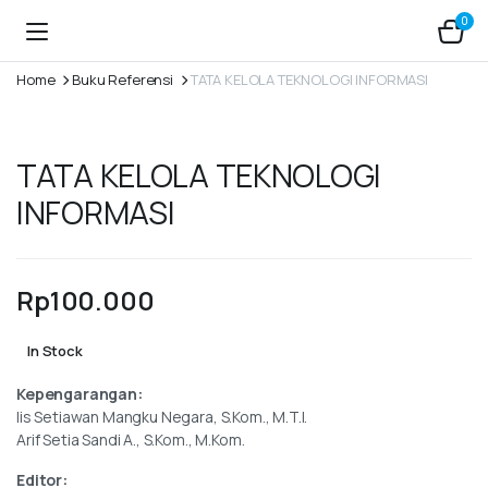
0
Home
Buku Referensi
TATA KELOLA TEKNOLOGI INFORMASI
TATA KELOLA TEKNOLOGI
INFORMASI
Rp
100.000
In Stock
Kepengarangan:
Iis Setiawan Mangku Negara, S.Kom., M.T.I.
Arif Setia Sandi A., S.Kom., M.Kom.
Editor: