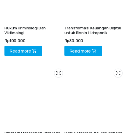
Hukum Kriminologi Dan
Transformasi Keuangan Digital
Viktimologi
untuk Bisnis Hidroponik
Rp
100.000
Rp
80.000
Read more
Read more
Strategi Manajemen Olahraga
Buku Referensi: Kewirausahaan