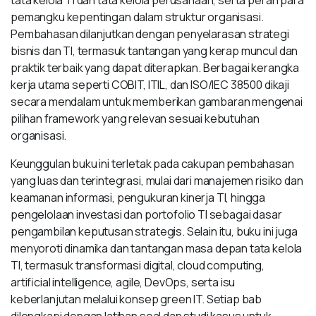
tata kelola TI dan tata kelola perusahaan, serta peran para
pemangku kepentingan dalam struktur organisasi.
Pembahasan dilanjutkan dengan penyelarasan strategi
bisnis dan TI, termasuk tantangan yang kerap muncul dan
praktik terbaik yang dapat diterapkan. Berbagai kerangka
kerja utama seperti COBIT, ITIL, dan ISO/IEC 38500 dikaji
secara mendalam untuk memberikan gambaran mengenai
pilihan framework yang relevan sesuai kebutuhan
organisasi.
Keunggulan buku ini terletak pada cakupan pembahasan
yang luas dan terintegrasi, mulai dari manajemen risiko dan
keamanan informasi, pengukuran kinerja TI, hingga
pengelolaan investasi dan portofolio TI sebagai dasar
pengambilan keputusan strategis. Selain itu, buku ini juga
menyoroti dinamika dan tantangan masa depan tata kelola
TI, termasuk transformasi digital, cloud computing,
artificial intelligence, agile, DevOps, serta isu
keberlanjutan melalui konsep green IT. Setiap bab