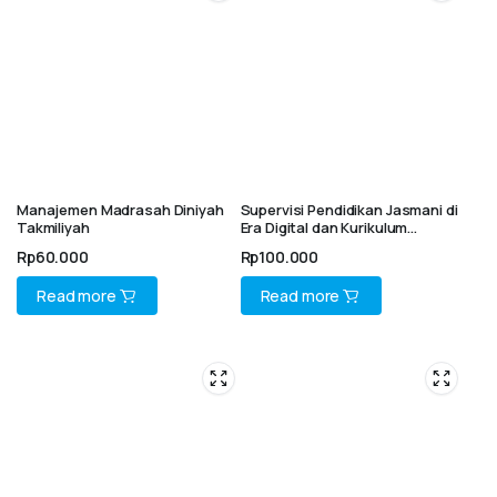
Manajemen Madrasah Diniyah
Supervisi Pendidikan Jasmani di
Takmiliyah
Era Digital dan Kurikulum
Merdeka
Rp
60.000
Rp
100.000
Read more
Read more