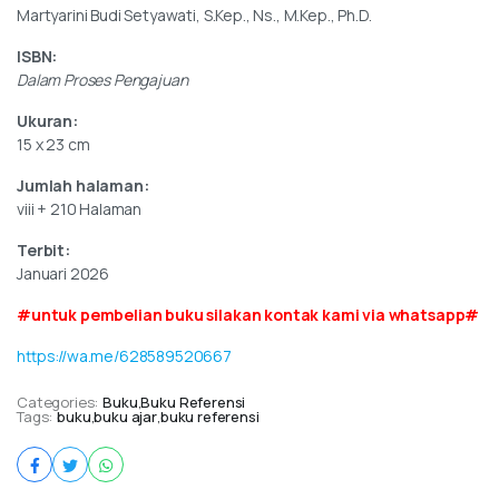
Martyarini Budi Setyawati, S.Kep., Ns., M.Kep., Ph.D.
ISBN:
Dalam Proses Pengajuan
Ukuran:
15 x 23 cm
Jumlah halaman:
viii + 210 Halaman
Terbit:
Januari 2026
#untuk pembelian buku silakan kontak kami via whatsapp#
https://wa.me/628589520667
Categories:
Buku
,
Buku Referensi
Tags:
buku
,
buku ajar
,
buku referensi