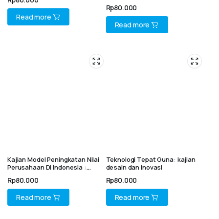
Syariah
Rp
80.000
Read more
Read more
Kajian Model Peningkatan Nilai
Teknologi Tepat Guna: kajian
Perusahaan Di Indonesia :
desain dan inovasi
Konsep Dan Studi Empiris
Rp
80.000
Rp
80.000
Read more
Read more