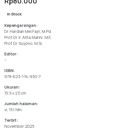
Rp
80.000
In Stock
Kepengarangan:
Dr. Hardian Mei Fajri, M.Pd.
Prof. Dr. Ir. Arita Marini, M.E.
Prof. Dr. Suyono, M.Si.
Editor:
–
ISBN:
978-623-174-930-7
Ukuran:
15,5 x 23 cm
Jumlah halaman:
vi, 151 hlm.
Terbit:
November 2025