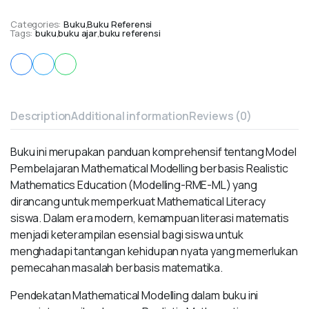
Categories:
Buku
,
Buku Referensi
Tags:
buku
,
buku ajar
,
buku referensi
Description
Additional information
Reviews (0)
Buku ini merupakan panduan komprehensif tentang Model
Pembelajaran Mathematical Modelling berbasis Realistic
Mathematics Education (Modelling-RME-ML) yang
dirancang untuk memperkuat Mathematical Literacy
siswa. Dalam era modern, kemampuan literasi matematis
menjadi keterampilan esensial bagi siswa untuk
menghadapi tantangan kehidupan nyata yang memerlukan
pemecahan masalah berbasis matematika.
Pendekatan Mathematical Modelling dalam buku ini