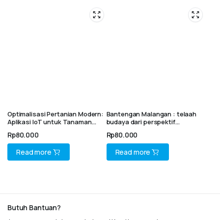
Optimalisasi Pertanian Modern:
Bantengan Malangan : telaah
Aplikasi IoT untuk Tanaman
budaya dari perspektif
Hidroponik
biomekanika
Rp
80.000
Rp
80.000
Read more
Read more
Butuh Bantuan?