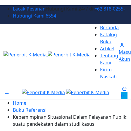
Lacak Pesanan
Hubungi Kami 24/7 di
+62 818-0255-
Hubungi Kami
6554
Beranda
Katalog
Buku
Artikel
Masu
Tentang
Akun
Kami
Kirim
Naskah
0
Home
Buku Referensi
Kepemimpinan Situasional Dalam Pelayanan Publik:
suatu pendekatan dalam studi kasus