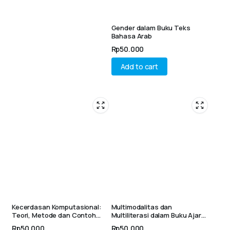
Gender dalam Buku Teks
Bahasa Arab
Rp
50.000
Add to cart
Kecerdasan Komputasional:
Multimodalitas dan
Teori, Metode dan Contoh
Multiliterasi dalam Buku Ajar
Penerapan
Bahasa Arab
Rp
50.000
Rp
50.000