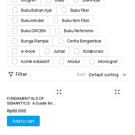
Buku Bahan Ajar
Buku Fiksi
Buku Model
Buku Non Fiksi
Buku QRCBN
Buku Referensi
Bunga Rampai
Cerita Bergambar
e-book
Jurnal
Kolaborasi
komik edukatif
Modul
Monograf
Filter
Sort:
FUNDAMENTALS OF
SEMANTICS: A Guide for
English Language Students
Rp
50.000
Add to cart