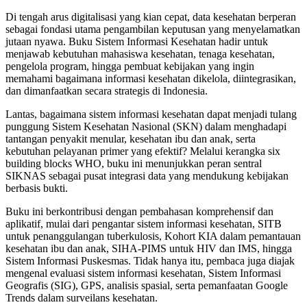
Di tengah arus digitalisasi yang kian cepat, data kesehatan berperan
sebagai fondasi utama pengambilan keputusan yang menyelamatkan
jutaan nyawa. Buku Sistem Informasi Kesehatan hadir untuk
menjawab kebutuhan mahasiswa kesehatan, tenaga kesehatan,
pengelola program, hingga pembuat kebijakan yang ingin
memahami bagaimana informasi kesehatan dikelola, diintegrasikan,
dan dimanfaatkan secara strategis di Indonesia.
Lantas, bagaimana sistem informasi kesehatan dapat menjadi tulang
punggung Sistem Kesehatan Nasional (SKN) dalam menghadapi
tantangan penyakit menular, kesehatan ibu dan anak, serta
kebutuhan pelayanan primer yang efektif? Melalui kerangka six
building blocks WHO, buku ini menunjukkan peran sentral
SIKNAS sebagai pusat integrasi data yang mendukung kebijakan
berbasis bukti.
Buku ini berkontribusi dengan pembahasan komprehensif dan
aplikatif, mulai dari pengantar sistem informasi kesehatan, SITB
untuk penanggulangan tuberkulosis, Kohort KIA dalam pemantauan
kesehatan ibu dan anak, SIHA-PIMS untuk HIV dan IMS, hingga
Sistem Informasi Puskesmas. Tidak hanya itu, pembaca juga diajak
mengenal evaluasi sistem informasi kesehatan, Sistem Informasi
Geografis (SIG), GPS, analisis spasial, serta pemanfaatan Google
Trends dalam surveilans kesehatan.