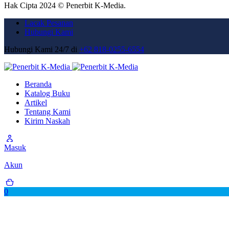
Hak Cipta 2024 © Penerbit K-Media.
Lacak Pesanan
Hubungi Kami
Hubungi Kami 24/7 di
+62 818-0255-6554
Beranda
Katalog Buku
Artikel
Tentang Kami
Kirim Naskah
Masuk
Akun
0