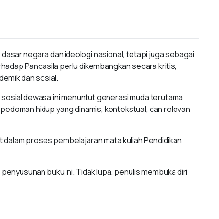
asar negara dan ideologi nasional, tetapi juga sebagai
hadap Pancasila perlu dikembangkan secara kritis,
demik dan sosial.
n sosial dewasa ini menuntut generasi muda terutama
edoman hidup yang dinamis, kontekstual, dan relevan
t dalam proses pembelajaran mata kuliah Pendidikan
enyusunan buku ini. Tidak lupa, penulis membuka diri