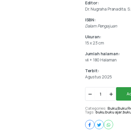
Editor:
Dr. Nugraha Pranadita, S.I.
ISBN:
Dalam Pengajuan
Ukuran:
15 x 23 cm
Jumlah halaman:
vii + 180 Halaman
Terbit:
Agustus 2025
PENGANTAR
Ad
PANCASILA
UNTUK
PERGURUAN
Categories:
Buku
,
Buku R
Tags:
TINGGI
buku
,
buku ajar
,
buku
quantity