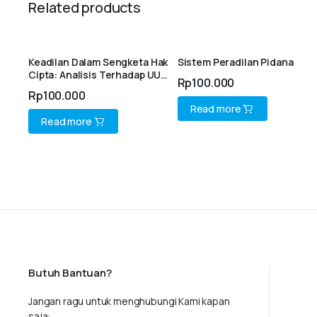
Related products
Keadilan Dalam Sengketa Hak
Sistem Peradilan Pidana
Cipta: Analisis Terhadap UU
Rp
100.000
No. 28 Tahun 2014
Rp
100.000
Read more
Read more
Butuh Bantuan?
Jangan ragu untuk menghubungi Kami kapan
saja: