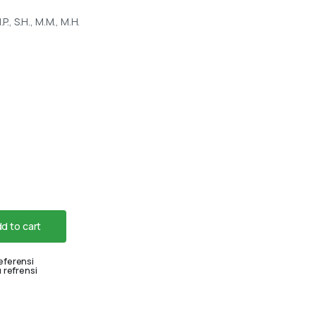
P., S.H., M.M., M.H.
d to cart
eferensi
 refrensi