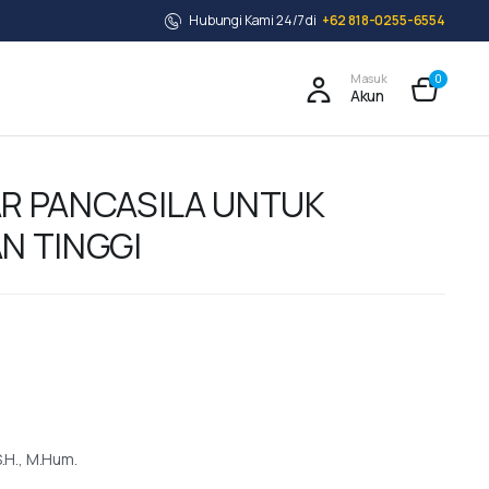
Hubungi Kami 24/7 di
+62 818-0255-6554
Masuk
0
Akun
R PANCASILA UNTUK
N TINGGI
S.H., M.Hum.