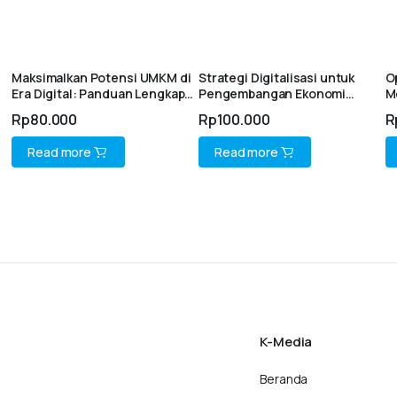
Maksimalkan Potensi UMKM di
Strategi Digitalisasi untuk
O
Era Digital: Panduan Lengkap
Pengembangan Ekonomi
M
e-Commerce untuk
Daerah
T
Rp
80.000
Rp
100.000
R
Pertumbuhan Bisnis
Read more
Read more
K-Media
Beranda