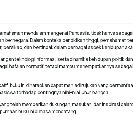
pemahaman mendalam mengenai Pancasila, tidak hanya sebagai d
dan bernegara. Dalam konteks pendidikan tinggi, pemahaman ter
ikir, bersikap, dan bertindak dalam berbagai aspek kehidupan aka
ngan teknologi informasi, serta dinamika kehidupan politik da
gai hafalan normatif, tetapi mampu menempatkannya sebagai p
if, buku ini diharapkan dapat menjadi rujukan yang bermanfaa
siswa terhadap pentingnya nilai-nilai luhur bangsa.
ang telah memberikan dukungan, masukan, dan inspirasi dalam p
urnaan buku ini di masa mendatang.