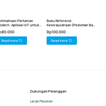
ptimalisasi Pertanian
Buku Referensi:
odern: Aplikasi IoT untuk
Kewirausahaan (Pedoman Bagi
anaman Hidroponik
Mahasiswa dan Praktisi Bisnis)
p
80.000
Rp
100.000
Read more
Read more
Dukungan Pelanggan
Lacak Pesanan