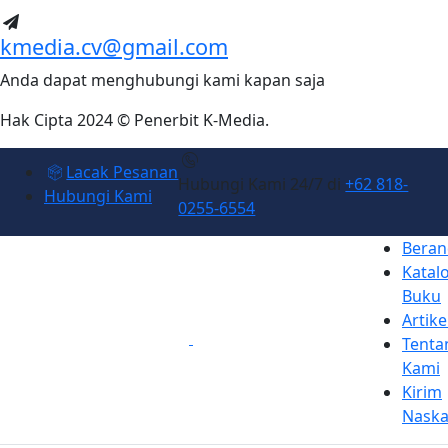
kmedia.cv@gmail.com
Anda dapat menghubungi kami kapan saja
Hak Cipta 2024 © Penerbit K-Media.
Lacak Pesanan
Hubungi Kami 24/7 di
+62 818-
Hubungi Kami
0255-6554
Beran
Katal
Buku
Artike
Tenta
Kami
Kirim
Nask