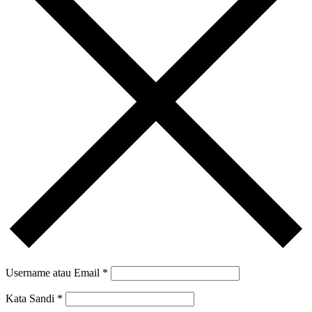
Username atau Email
*
Kata Sandi
*