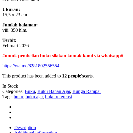
Ukuran:
15,5 x 23 cm
Jumlah halaman:
viii, 350 hlm.
Terbit:
Februari 2026
#untuk pembelian buku silakan kontak kami via whatsapp#
https://wa.me/6281802556554
This product has been added to
12 people's
carts.
In Stock
Categories:
Buku
,
Buku Bahan Ajar
,
Bunga Rampai
Tags:
buku
,
buku ajar
,
buku referensi
Description
Additional information