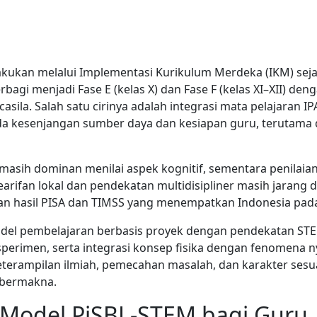
kukan melalui Implementasi Kurikulum Merdeka (IKM) sej
rbagi menjadi Fase E (kelas X) dan Fase F (kelas XI–XII) d
ila. Salah satu cirinya adalah integrasi mata pelajaran IPA 
a kesenjangan sumber daya dan kesiapan guru, terutama d
sih dominan menilai aspek kognitif, sementara penilaian 
kearifan lokal dan pendekatan multidisipliner masih jarang
ngan hasil PISA dan TIMSS yang menempatkan Indonesia pad
del pembelajaran berbasis proyek dengan pendekatan STEM
ksperimen, serta integrasi konsep fisika dengan fenomena
eterampilan ilmiah, pemecahan masalah, dan karakter sesuai
n bermakna.
 Model PjSBL-STEM bagi Guru