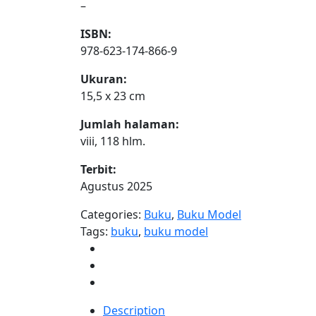
–
ISBN:
978-623-174-866-9
Ukuran:
15,5 x 23 cm
Jumlah halaman:
viii, 118 hlm.
Terbit:
Agustus 2025
Categories:
Buku
,
Buku Model
Tags:
buku
,
buku model
Description