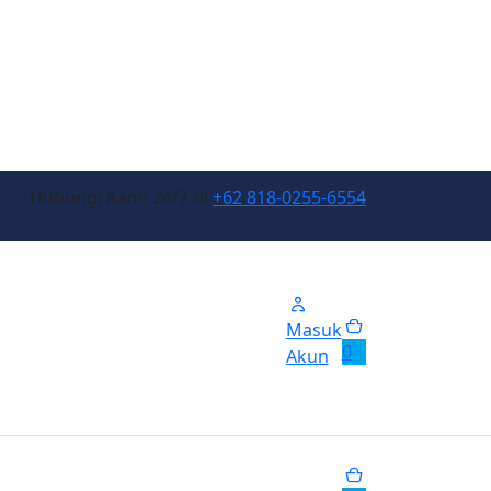
Hubungi Kami 24/7 di
+62 818-0255-6554
Masuk
0
Akun