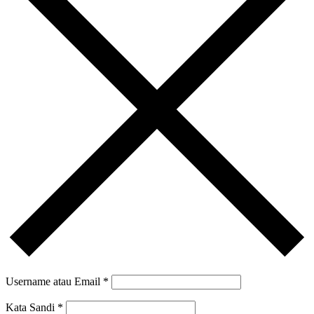
Username atau Email
*
Kata Sandi
*