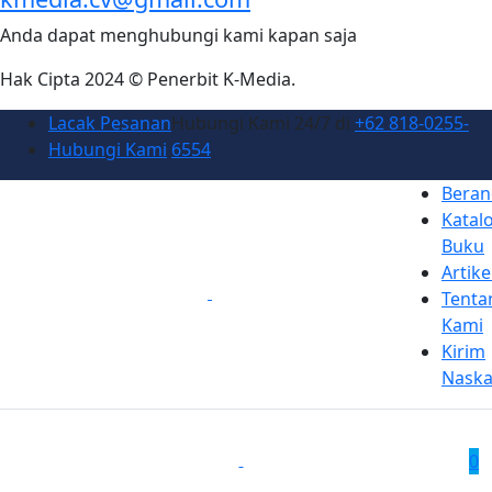
Anda dapat menghubungi kami kapan saja
Hak Cipta 2024 © Penerbit K-Media.
Lacak Pesanan
Hubungi Kami 24/7 di
+62 818-0255-
Hubungi Kami
6554
Beran
Katal
Buku
Artike
Tenta
Kami
Kirim
Nask
0