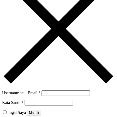
Username atau Email
*
Kata Sandi
*
Ingat Saya
Masuk