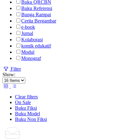
Buku QRCBN
Buku Referensi
Bunga Rampai
Cerita Bergambar
e-book
Jurnal
Kolaborasi
komik edukatif
Modul
Monograf
Filter
Show:
Clear filters
On Sale
Buku Fiksi
Buku Model
Buku Non Fiksi