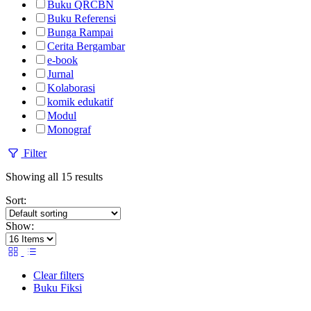
Buku QRCBN
Buku Referensi
Bunga Rampai
Cerita Bergambar
e-book
Jurnal
Kolaborasi
komik edukatif
Modul
Monograf
Filter
Showing all 15 results
Sort:
Show:
Clear filters
Buku Fiksi