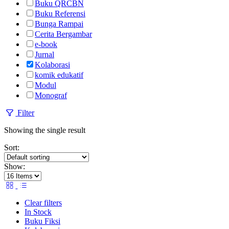
Buku QRCBN
Buku Referensi
Bunga Rampai
Cerita Bergambar
e-book
Jurnal
Kolaborasi
komik edukatif
Modul
Monograf
Filter
Showing the single result
Sort:
Show:
Clear filters
In Stock
Buku Fiksi