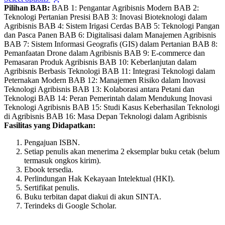
product
Pilihan BAB:
BAB 1: Pengantar Agribisnis Modern BAB 2:
has
Teknologi Pertanian Presisi BAB 3: Inovasi Bioteknologi dalam
multiple
Agribisnis BAB 4: Sistem Irigasi Cerdas BAB 5: Teknologi Pangan
variants.
dan Pasca Panen BAB 6: Digitalisasi dalam Manajemen Agribisnis
The
BAB 7: Sistem Informasi Geografis (GIS) dalam Pertanian BAB 8:
options
Pemanfaatan Drone dalam Agribisnis BAB 9: E-commerce dan
may
Pemasaran Produk Agribisnis BAB 10: Keberlanjutan dalam
be
Agribisnis Berbasis Teknologi BAB 11: Integrasi Teknologi dalam
chosen
Peternakan Modern BAB 12: Manajemen Risiko dalam Inovasi
on
Teknologi Agribisnis BAB 13: Kolaborasi antara Petani dan
the
Teknologi BAB 14: Peran Pemerintah dalam Mendukung Inovasi
product
Teknologi Agribisnis BAB 15: Studi Kasus Keberhasilan Teknologi
page
di Agribisnis BAB 16: Masa Depan Teknologi dalam Agribisnis
Fasilitas yang Didapatkan:
Pengajuan ISBN.
Setiap penulis akan menerima 2 eksemplar buku cetak (belum
termasuk ongkos kirim).
Ebook tersedia.
Perlindungan Hak Kekayaan Intelektual (HKI).
Sertifikat penulis.
Buku terbitan dapat diakui di akun SINTA.
Terindeks di Google Scholar.