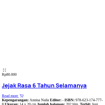
Rp
80.000
Jejak Rasa 6 Tahun Selamanya
Read more
Kepengarangan:
Annisa Naila
Editor:
-
ISBN:
978-623-174-777-
8
Ukuran:
14 x 20 cm
Jumlah halaman:
202 hlm.
Terbit:
Juni