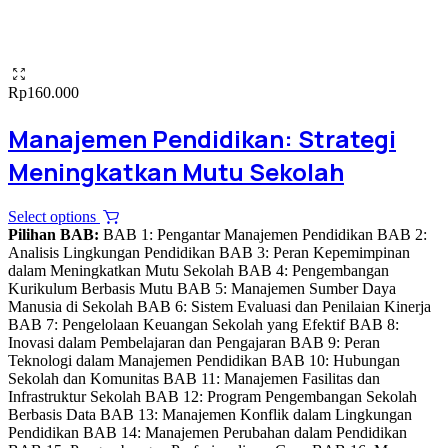
Rp
160.000
Manajemen Pendidikan: Strategi
Meningkatkan Mutu Sekolah
This
Select options
product
Pilihan BAB:
BAB 1: Pengantar Manajemen Pendidikan BAB 2:
has
Analisis Lingkungan Pendidikan BAB 3: Peran Kepemimpinan
multiple
dalam Meningkatkan Mutu Sekolah BAB 4: Pengembangan
variants.
Kurikulum Berbasis Mutu BAB 5: Manajemen Sumber Daya
The
Manusia di Sekolah BAB 6: Sistem Evaluasi dan Penilaian Kinerja
options
BAB 7: Pengelolaan Keuangan Sekolah yang Efektif BAB 8:
may
Inovasi dalam Pembelajaran dan Pengajaran BAB 9: Peran
be
Teknologi dalam Manajemen Pendidikan BAB 10: Hubungan
chosen
Sekolah dan Komunitas BAB 11: Manajemen Fasilitas dan
on
Infrastruktur Sekolah BAB 12: Program Pengembangan Sekolah
the
Berbasis Data BAB 13: Manajemen Konflik dalam Lingkungan
product
Pendidikan BAB 14: Manajemen Perubahan dalam Pendidikan