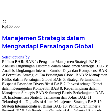
Rp
160.000
Manajemen Strategis dalam
Menghadapi Persaingan Global
This
Select options
product
Pilihan BAB:
BAB 1: Pengantar Manajemen Strategis BAB 2:
has
Analisis Lingkungan Eksternal dalam Manajemen Strategis BAB 3:
multiple
Analisis Lingkungan Internal: Sumber Daya dan Kompetensi BAB
variants.
4: Formulasi Strategi di Era Persaingan Global BAB 5: Manajemen
The
Risiko dalam Persaingan Global BAB 6: Strategi Pertumbuhan:
options
Ekspansi Pasar dan Diversifikasi BAB 7: Inovasi sebagai Kunci
may
dalam Keunggulan Kompetitif BAB 8: Kepemimpinan dalam
be
Manajemen Strategis BAB 9: Strategi Bisnis Berkelanjutan BAB
chosen
10: Implementasi Strategi: Tantangan dan Solusi BAB 11:
on
Teknologi dan Digitalisasi dalam Manajemen Strategis BAB 12:
the
Strategi Internasionalisasi Bisnis BAB 13: Pengukuran Kinerja
product
Strategis BAB 14: Perubahan Organisasi dan Adaptasi Strategis