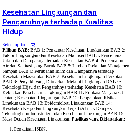
Kesehatan Lingkungan dan
Pengaruhnya terhadap Kualitas
Hidup
This
Select options
product
Pilihan BAB:
BAB 1: Pengantar Kesehatan Lingkungan BAB 2:
has
Faktor Lingkungan dan Kesehatan Manusia BAB 3: Pencemaran
multiple
Udara dan Dampaknya terhadap Kesehatan BAB 4: Pencemaran
variants.
Air dan Sanitasi yang Buruk BAB 5: Limbah Padat dan Manajemen
The
Sampah BAB 6: Perubahan Iklim dan Dampaknya terhadap
options
Kesehatan Masyarakat BAB 7: Kesehatan Lingkungan Perkotaan
may
BAB 8: Penyakit yang Ditularkan Melalui Lingkungan BAB 9:
be
Teknologi Hijau dan Pengaruhnya terhadap Kesehatan BAB 10:
chosen
Kebijakan Kesehatan Lingkungan BAB 11: Edukasi Masyarakat
on
tentang Kesehatan Lingkungan BAB 12: Pengelolaan Risiko
the
Lingkungan BAB 13: Epidemiologi Lingkungan BAB 14:
product
Kesehatan Kerja dan Lingkungan Kerja BAB 15: Dampak
page
Teknologi dan Industri terhadap Kesehatan Lingkungan BAB 16:
Masa Depan Kesehatan Lingkungan
Fasilitas yang Didapatkan:
Pengajuan ISBN.