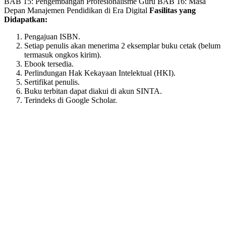
page
BAB 15: Pengembangan Profesionalisme Guru BAB 16: Masa
Depan Manajemen Pendidikan di Era Digital
Fasilitas yang
Didapatkan:
Pengajuan ISBN.
Setiap penulis akan menerima 2 eksemplar buku cetak (belum
termasuk ongkos kirim).
Ebook tersedia.
Perlindungan Hak Kekayaan Intelektual (HKI).
Sertifikat penulis.
Buku terbitan dapat diakui di akun SINTA.
Terindeks di Google Scholar.