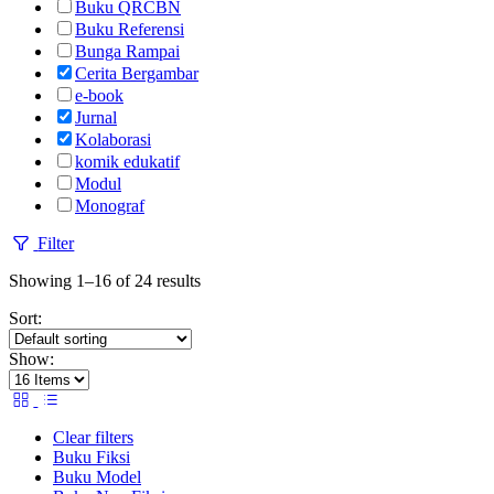
Buku QRCBN
Buku Referensi
Bunga Rampai
Cerita Bergambar
e-book
Jurnal
Kolaborasi
komik edukatif
Modul
Monograf
Filter
Showing 1–16 of 24 results
Sort:
Show:
Clear filters
Buku Fiksi
Buku Model