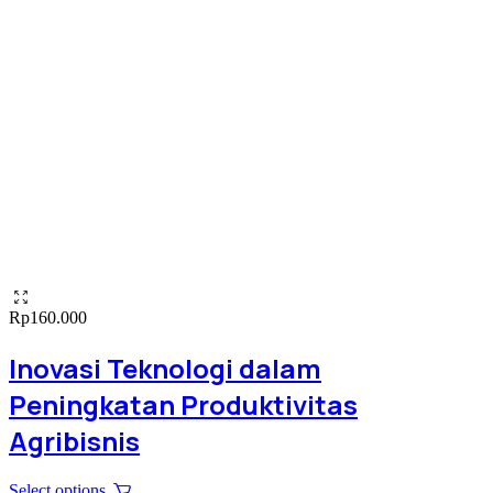
Rp
160.000
Inovasi Teknologi dalam
Peningkatan Produktivitas
Agribisnis
This
Select options