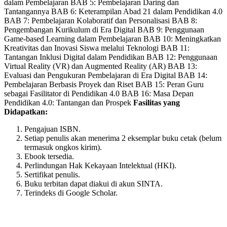
variants.
dalam Pembelajaran BAB 5: Pembelajaran Daring dan
The
Tantangannya BAB 6: Keterampilan Abad 21 dalam Pendidikan 4.0
options
BAB 7: Pembelajaran Kolaboratif dan Personalisasi BAB 8:
may
Pengembangan Kurikulum di Era Digital BAB 9: Penggunaan
be
Game-based Learning dalam Pembelajaran BAB 10: Meningkatkan
chosen
Kreativitas dan Inovasi Siswa melalui Teknologi BAB 11:
on
Tantangan Inklusi Digital dalam Pendidikan BAB 12: Penggunaan
the
Virtual Reality (VR) dan Augmented Reality (AR) BAB 13:
product
Evaluasi dan Pengukuran Pembelajaran di Era Digital BAB 14:
page
Pembelajaran Berbasis Proyek dan Riset BAB 15: Peran Guru
sebagai Fasilitator di Pendidikan 4.0 BAB 16: Masa Depan
Pendidikan 4.0: Tantangan dan Prospek
Fasilitas yang
Didapatkan:
Pengajuan ISBN.
Setiap penulis akan menerima 2 eksemplar buku cetak (belum
termasuk ongkos kirim).
Ebook tersedia.
Perlindungan Hak Kekayaan Intelektual (HKI).
Sertifikat penulis.
Buku terbitan dapat diakui di akun SINTA.
Terindeks di Google Scholar.