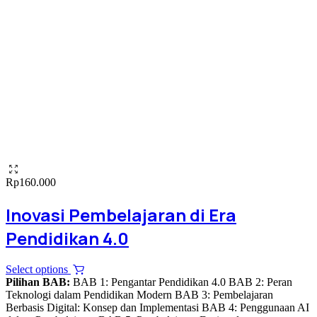
Rp
160.000
Inovasi Pembelajaran di Era
Pendidikan 4.0
This
Select options
product
Pilihan BAB:
BAB 1: Pengantar Pendidikan 4.0 BAB 2: Peran
has
Teknologi dalam Pendidikan Modern BAB 3: Pembelajaran
multiple
Berbasis Digital: Konsep dan Implementasi BAB 4: Penggunaan AI