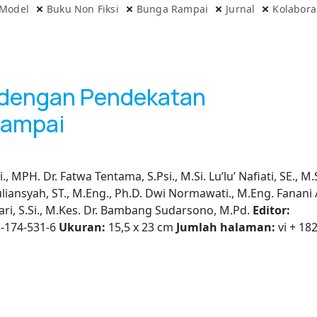
 Model
Buku Non Fiksi
Bunga Rampai
Jurnal
Kolabora
 dengan Pendekatan
Rampai
., MPH. Dr. Fatwa Tentama, S.Psi., M.Si. Lu’lu’ Nafiati, SE., M.
uliansyah, ST., M.Eng., Ph.D. Dwi Normawati., M.Eng. Fanani 
sari, S.Si., M.Kes. Dr. Bambang Sudarsono, M.Pd.
Editor:
-174-531-6
Ukuran:
15,5 x 23 cm
Jumlah halaman:
vi + 18