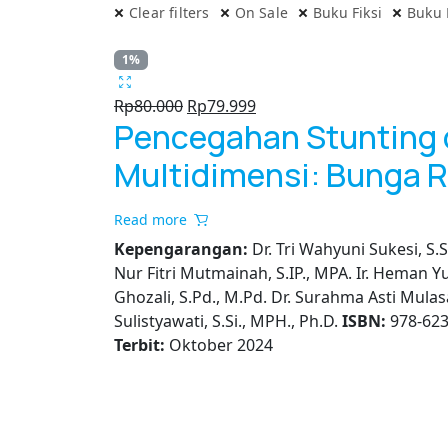
Clear filters
On Sale
Buku Fiksi
Buku
1%
Original
Current
Rp
80.000
Rp
79.999
Pencegahan Stunting
price
price
was:
is:
Multidimensi: Bunga 
Rp80.000.
Rp79.999.
Read more
Kepengarangan:
Dr. Tri Wahyuni Sukesi, S.Si
Nur Fitri Mutmainah, S.IP., MPA. Ir. Heman Y
Ghozali, S.Pd., M.Pd. Dr. Surahma Asti Mula
Sulistyawati, S.Si., MPH., Ph.D.
ISBN:
978-623
Terbit:
Oktober 2024