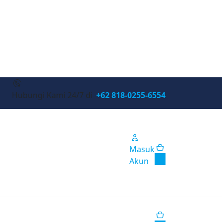
Hubungi Kami 24/7 di
+62 818-0255-6554
Masuk
0
Akun