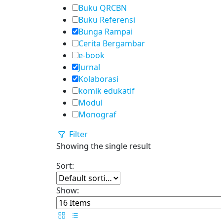
Buku QRCBN
Buku Referensi
Bunga Rampai
Cerita Bergambar
e-book
Jurnal
Kolaborasi
komik edukatif
Modul
Monograf
Filter
Showing the single result
Sort:
Show: