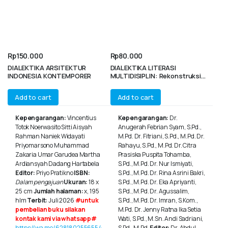
Rp
150.000
Rp
80.000
DIALEKTIKA ARSITEKTUR
DIALEKTIKA LITERASI
INDONESIA KONTEMPORER
MULTIDISIPLIN: Rekonstruksi
Pedagogi dan Inovasi
Pembelajaran Masa Depan
Add to cart
Add to cart
Kepengarangan:
Vincentius
Kepengarangan:
Dr.
Totok Noerwasito Sitti Aisyah
Anugerah Febrian Syam, S.Pd.,
Rahman Naniek Widayati
M.Pd. Dr. Fitriani, S.Pd., M.Pd. Dr.
Priyomarsono Muhammad
Rahayu, S.Pd., M.Pd. Dr. Citra
Zakaria Umar Garudea Martha
Prasiska Puspita Tohamba,
Ardiansyah Dadang Hartabela
S.Pd., M.Pd. Dr. Nur Ismiyati,
Editor:
Priyo Pratikno
ISBN:
S.Pd., M.Pd. Dr. Rina Asrini Bakri,
Dalam pengajuan
Ukuran:
18 x
S.Pd., M.Pd. Dr. Eka Apriyanti,
25 cm
Jumlah halaman:
x, 195
S.Pd., M.Pd. Dr. Agussalim,
hlm
Terbit:
Juli 2026
#untuk
S.Pd., M.Pd. Dr. Imran, S.Kom.,
pembelian buku silakan
M.Pd. Dr. Jenny Ratna Ika Setia
kontak kami via whatsapp#
Wati, S.Pd., M.Sn. Andi Sadriani,
https://wa.me/6281802556554
S.Pd., M.Pd.
Editor:
Dr. Abdul