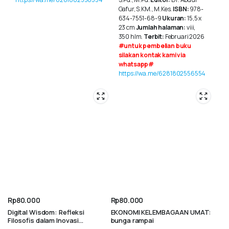
Gafur, S.KM., M.Kes.
ISBN:
978-
634-7551-68-9
Ukuran:
15,5 x
23 cm
Jumlah halaman:
viii,
350 hlm.
Terbit:
Februari 2026
#untuk pembelian buku
silakan kontak kami via
whatsapp#
https://wa.me/6281802556554
Rp
80.000
Rp
80.000
Digital Wisdom: Refleksi
EKONOMI KELEMBAGAAN UMAT:
Filosofis dalam Inovasi
bunga rampai
Pembelajaran Masa Kini