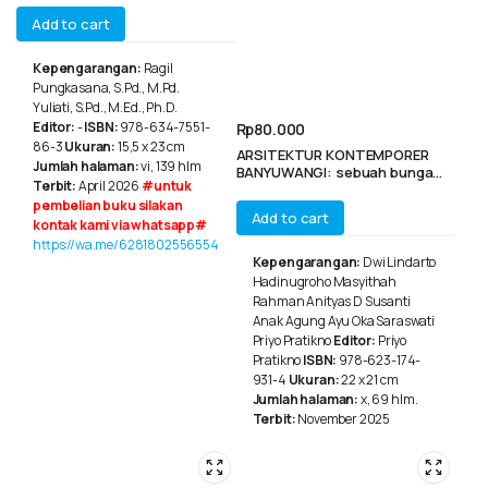
Interactive Speaking Learning
Add to cart
Kepengarangan:
Ragil
Pungkasana, S.Pd., M.Pd.
Yuliati, S.Pd., M.Ed., Ph.D.
Editor:
-
ISBN:
978-634-7551-
Rp
80.000
86-3
Ukuran:
15,5 x 23 cm
ARSITEKTUR KONTEMPORER
Jumlah halaman:
vi, 139 hlm
BANYUWANGI: sebuah bunga
Terbit:
April 2026
#untuk
rampai
pembelian buku silakan
Add to cart
kontak kami via whatsapp#
https://wa.me/6281802556554
Kepengarangan:
Dwi Lindarto
Hadinugroho Masyithah
Rahman Anityas D Susanti
Anak Agung Ayu Oka Saraswati
Priyo Pratikno
Editor:
Priyo
Pratikno
ISBN:
978-623-174-
931-4
Ukuran:
22 x 21 cm
Jumlah halaman:
x, 69 hlm.
Terbit:
November 2025