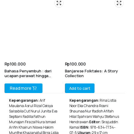
Rp
100.000
Rp
100.000
Bahasa Penyembuh : dari
Banjarese Folktales: A Story
ucapan perawat hingga
Collection
pemulihan pasien (sebuah
bunga rampai)
Read more
Add to cart
Kepengarangan:
Arif
Kepengarangan:
Rina Listia
Maulana Asrul Rizal Ceisya
Noor Eka Chandra Roani
Salsabila Cut Nurul Junita Eva
Shaunaa Nur Ifadloh Afifah
Septiani Fadilla Fathun
Hilal Syahrani Wahyu Stefanus
Munajan Firazal Nura Ismael
Hendrawan
Editor:
Sirajuddin
Arifin Khairun Niswa Hakim
Kamal
ISBN:
978-634-7734-
Munthe Khazanatul Birra Lidia
07-5
Ukuran:
29 x 17 cm