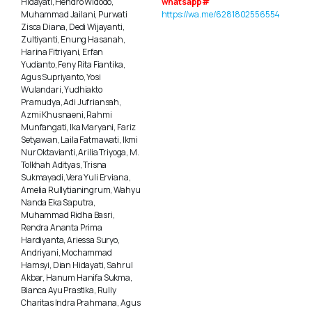
Hidayati, Hendro Widodo,
whatsapp#
Muhammad Jailani, Purwati
https://wa.me/6281802556554
Zisca Diana, Dedi Wijayanti,
Zultiyanti, Enung Hasanah,
Harina Fitriyani, Erfan
Yudianto, Feny Rita Fiantika,
Agus Supriyanto, Yosi
Wulandari, Yudhiakto
Pramudya, Adi Jufriansah,
Azmi Khusnaeni, Rahmi
Munfangati, Ika Maryani, Fariz
Setyawan, Laila Fatmawati, Ikmi
Nur Oktavianti, Arilia Triyoga, M.
Tolkhah Adityas, Trisna
Sukmayadi, Vera Yuli Erviana,
Amelia Rullytianingrum, Wahyu
Nanda Eka Saputra,
Muhammad Ridha Basri,
Rendra Ananta Prima
Hardiyanta, Ariessa Suryo,
Andriyani, Mochammad
Hamsyi, Dian Hidayati, Sahrul
Akbar, Hanum Hanifa Sukma,
Bianca Ayu Prastika, Rully
Charitas Indra Prahmana, Agus