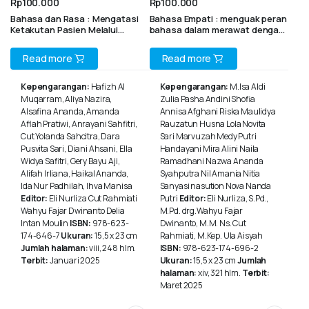
Rp
100.000
Rp
100.000
Bahasa dan Rasa : Mengatasi
Bahasa Empati : menguak peran
Ketakutan Pasien Melalui
bahasa dalam merawat dengan
Komunikasi yang Menenangkan
hati (sebuah bunga rampai)
(Bunga Rampai)
Read more
Read more
Kepengarangan:
Hafizh Al
Kepengarangan:
M.Isa Aldi
Muqarram, Aliya Nazira,
Zulia Pasha Andini Shofia
Alsafina Ananda, Amanda
Annisa Afghani Riska Maulidya
Aflah Pratiwi, Anrayani Sahfitri,
Rauzatun Husna Lola Novita
Cut Yolanda Sahcitra, Dara
Sari Marvuzah Medy Putri
Pusvita Sari, Diani Ahsani, Ella
Handayani Mira Alini Naila
Widya Safitri, Gery Bayu Aji,
Ramadhani Nazwa Ananda
Alifah Irliana, Haikal Ananda,
Syahputra Nil Amania Nitia
Ida Nur Padhilah, Ihva Manisa
Sanyasi nasution Nova Nanda
Editor:
Eli Nurliza Cut Rahmiati
Putri
Editor:
Eli Nurliza, S.Pd.,
Wahyu Fajar Dwinanto Delia
M.Pd. drg.Wahyu Fajar
Intan Moulin
ISBN:
978-623-
Dwinanto, M.M. Ns. Cut
174-646-7
Ukuran:
15,5 x 23 cm
Rahmiati, M.Kep. Ula Aisyah
Jumlah halaman:
viii, 248 hlm.
ISBN:
978-623-174-696-2
Terbit:
Januari 2025
Ukuran:
15,5 x 23 cm
Jumlah
halaman:
xiv, 321 hlm.
Terbit:
Maret 2025