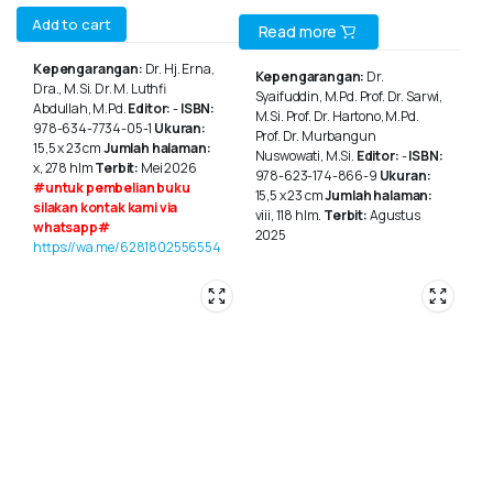
Add to cart
Read more
Kepengarangan:
Dr. Hj. Erna,
Kepengarangan:
Dr.
Dra., M.Si. Dr. M. Luthfi
Syaifuddin, M.Pd. Prof. Dr. Sarwi,
Abdullah, M.Pd.
Editor:
-
ISBN:
M.Si. Prof. Dr. Hartono, M.Pd.
978-634-7734-05-1
Ukuran:
Prof. Dr. Murbangun
15,5 x 23 cm
Jumlah halaman:
Nuswowati, M.Si.
Editor:
-
ISBN:
x, 278 hlm
Terbit:
Mei 2026
978-623-174-866-9
Ukuran:
#untuk pembelian buku
15,5 x 23 cm
Jumlah halaman:
silakan kontak kami via
viii, 118 hlm.
Terbit:
Agustus
whatsapp#
2025
https://wa.me/6281802556554