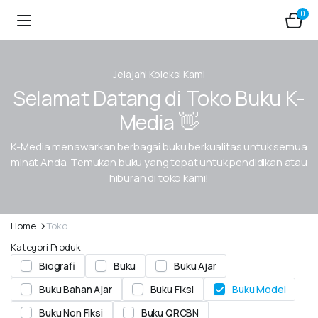
0
Jelajahi Koleksi Kami
Selamat Datang di Toko Buku K-
Media 👋
K-Media menawarkan berbagai buku berkualitas untuk semua
minat Anda. Temukan buku yang tepat untuk pendidikan atau
hiburan di toko kami!
Home
Toko
Kategori Produk
Biografi
Buku
Buku Ajar
Buku Bahan Ajar
Buku Fiksi
Buku Model
Buku Non Fiksi
Buku QRCBN