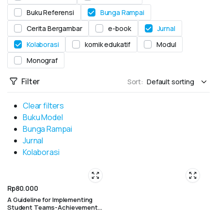
Buku Referensi
Bunga Rampai
Cerita Bergambar
e-book
Jurnal
Kolaborasi
komik edukatif
Modul
Monograf
Filter
Sort:
Clear filters
Buku Model
Bunga Rampai
Jurnal
Kolaborasi
Rp
80.000
A Guideline for Implementing
Student Teams-Achievement
Divisions Techniques in