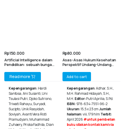
Rp
150.000
Rp
80.000
Artificial Intelligence dalam
Asas-Asas Hukum Kesehatan
Pendidikan: sebuah bunga
Perspektif Undang-Undang
rampai
Nomor 17 Tahun 2023 tentang
Kesehatan
Read more
Add to cart
Kepengarangan:
Hardi
Kepengarangan:
Adhar, S.H.,
Santosa, Ani Susanti, Uni
M.H. Rahmad Hidayah, S.H.,
Tsulasi Putri, Djoko Sutrisno,
M.H.
Editor:
Putri Aprilia, S.Pd.
Triwati Rahayu, Suryadi,
ISBN:
978-634-7551-96-2
Sucipto, Unik Rasyidah,
Ukuran:
15,5 x 23 cm
Jumlah
Soviyah, Avanti Vera Risti
halaman:
viii, 179 hlm
Terbit:
Pramudyani, Muhammad
April 2026
#untuk pembelian
Zuhaery, Priska Fadhila, Dian
buku silakan kontak kami via