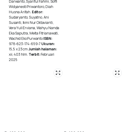
Darwanto, Syariful Fahmi, Soffi
Widyanesti Priwantoro, Diah
Husna Arifah.
Editor:
Sudaryanto, Suyatno, Ani
Susanti, Ikmi Nur Oktavianti,
Vera Yuli Erviana, Wahyu Nanda
Eka Saputra, Meita Fitrianawati,
Wachid Eko Purwanto
ISBN:
978-623-174-659-7
Ukuran:
15,5 x 23 cm
Jumlah halaman:
xii, 403 hlm.
Terbit:
Februari
2025