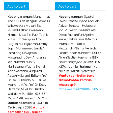
Add to cart
Add to cart
Kepengarangan:
Muhammad
Kepengarangan:
Syaeful
Khoirul Huda Bangun Sarwo Aji
Bakhri Irsad Mulyana Abdillah
Wibowo, Aziz Muzaki Eko
Azizan Sentosah Hutabarat
Mulyadi Esther K Wirawan
Poni Purwanti Eva Pelitawati
Nikmah Sistia Eka Putri Taufik
Dimas Fadilah Feni Apriliyani
Putra Ermi Wahyuni, Edy
Raihan Yahya Ismail Ma'mur
Prajaka Nur Ngazizah Jimmy
Munajat Muhamad
Jupri, Muhammad Sandy Al
Muztahidin Shinta Meilinda
Fath Pangkuh Ajisoko,
Rosdita Indah Yuniawati
Editor:
Misbahudin, Dewi Andrianie
Alvien Septian Haerisma
ISBN:
Yeni Nuryani Nunuy
Dalam Pengajuan
Ukuran:
15,5
Nurhasanah Yudha Syahid
x 23 cm
Jumlah halaman:
vi,
Adhiawardana, Asep Abdul
301 hlm.
Terbit:
Maret 2026
Aziz Any Sulianti
Editor:
Prof.
#untuk pembelian buku
Dr. Dwi Sulisworo, M.T. Dr. Ika
silakan kontak kami via
Maryani, M.Pd. Prof. Dr. Dody
whatsapp#
Hartanto, M.Pd. Dr. Hendro
https://wa.me/6281802556554
Widodo, M.Pd.
ISBN:
978-634-
7551-84-9
Ukuran:
15,5 x 23 cm
Jumlah halaman:
viii, 331 hlm.
Terbit:
April 2026
#untuk
pembelian buku silakan