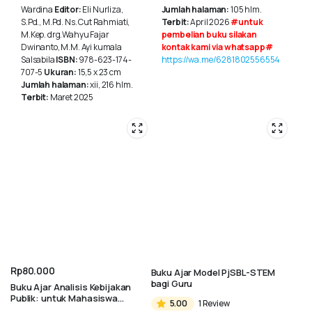
Wardina
Editor:
Eli Nurliza,
Jumlah halaman:
105 hlm.
S.Pd., M.Pd. Ns. Cut Rahmiati,
Terbit:
April 2026
#untuk
M.Kep. drg.Wahyu Fajar
pembelian buku silakan
Dwinanto, M.M. Ayi kumala
kontak kami via whatsapp#
Salsabila
ISBN:
978-623-174-
https://wa.me/6281802556554
707-5
Ukuran:
15,5 x 23 cm
Jumlah halaman:
xii, 216 hlm.
Terbit:
Maret 2025
Rp
80.000
Buku Ajar Model PjSBL-STEM
bagi Guru
Buku Ajar Analisis Kebijakan
Publik: untuk Mahasiswa
5.00
1 Review
Administrasi Publik