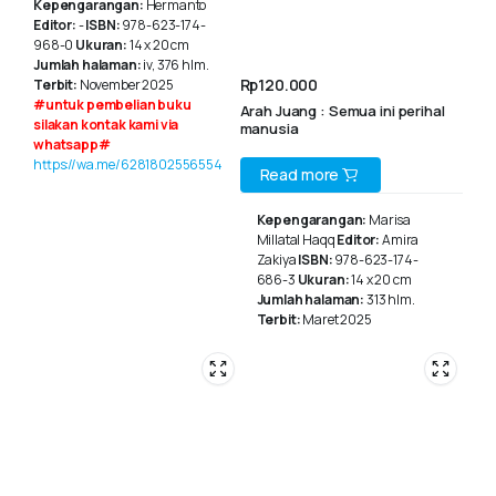
Kepengarangan:
Hermanto
Editor:
-
ISBN:
978-623-174-
968-0
Ukuran:
14 x 20 cm
Jumlah halaman:
iv, 376 hlm.
Rp
120.000
Terbit:
November 2025
#untuk pembelian buku
Arah Juang : Semua ini perihal
silakan kontak kami via
manusia
whatsapp#
https://wa.me/6281802556554
Read more
Kepengarangan:
Marisa
Millatal Haqq
Editor:
Amira
Zakiya
ISBN:
978-623-174-
686-3
Ukuran:
14 x 20 cm
Jumlah halaman:
313 hlm.
Terbit:
Maret 2025