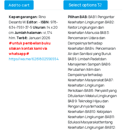
This
Select options
Add to cart
product
Kepengarangan:
Rino
Pilihan BAB:
BAB 1: Pengantar
Desanto W.
Editor:
-
ISBN:
978-
Kesehatan Lingkungan BAB 2:
has
634-7551-37-5
Ukuran:
14 x 20
Faktor Lingkungan dan
multiple
cm
Jumlah halaman:
vi, 174
Kesehatan Manusia BAB 3:
hlm.
Terbit:
Januari 2026
Pencemaran Udara dan
variants.
#untuk pembelian buku
Dampaknya terhadap
silakan kontak kami via
Kesehatan BAB 4: Pencemaran
The
whatsapp#
Air dan Sanitasi yang Buruk
https://wa.me/6281802556554
BAB 5: Limbah Padat dan
options
Manajemen Sampah BAB 6:
may
Perubahan Iklim dan
Dampaknya terhadap
be
Kesehatan Masyarakat BAB 7:
Kesehatan Lingkungan
chosen
Perkotaan BAB 8: Penyakit yang
Ditularkan Melalui Lingkungan
on
BAB 9: Teknologi Hijau dan
Pengaruhnya terhadap
the
Kesehatan BAB 10: Kebijakan
product
Kesehatan Lingkungan BAB 11:
Edukasi Masyarakat tentang
page
Kesehatan Lingkungan BAB 12: