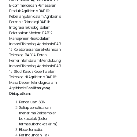
be
E-commerce dan Pemasaran
Produk Agribisnis BAB 10:
chosen
Keberlanjutan dalam Agribisnis
Berbasis Teknologi BAB 11:
on
Integrasi Teknologi dalam
Peternakan Modern BAB 12:
the
Manajemen Risiko dalam
product
Inovasi Teknologi Agribisnis BAB
13: Kolaborasi antara Petani dan
page
Teknologi BAB 14: Peran
Pemerintah dalam Mendukung
Inovasi Teknologi Agribisnis BAB
15: Studi Kasus Keberhasilan
Teknologi di Agribisnis BAB 16:
Masa Depan Teknologi dalam
Agribisnis
Fasilitas yang
Didapatkan:
Pengajuan ISBN.
Setiap penulis akan
menerima 2 eksemplar
buku cetak (belum
termasuk ongkos kirim).
Ebook tersedia.
Perlindungan Hak