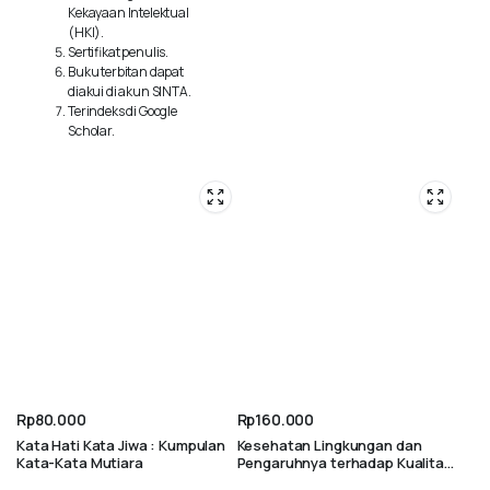
Kekayaan Intelektual
(HKI).
Sertifikat penulis.
Buku terbitan dapat
diakui di akun SINTA.
Terindeks di Google
Scholar.
Rp
80.000
Rp
160.000
Kata Hati Kata Jiwa : Kumpulan
Kesehatan Lingkungan dan
Kata-Kata Mutiara
Pengaruhnya terhadap Kualitas
Hidup