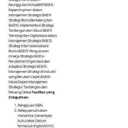
chosen
Keunggulan Kompetitif BAB 8:
Kepemimpinan dalam
on
Manajemen Strategis BAB 9:
Strategi Bisnis Berkelanjutan
the
BAB 10: Implementasi Strategi:
product
Tantangan dan Solusi BAB 11:
Teknologi dan Digitalisasi dalam
page
Manajemen Strategis BAB 12:
Strategi Internasionalisasi
Bisnis BAB 13: Pengukuran
Kinerja Strategis BAB 14:
Perubahan Organisasi dan
Adaptasi Strategis BAB 15:
Manajemen Strategi di Industri
yang Berubah Cepat BAB 16:
Masa Depan Manajemen
Strategis: Tantangan dan
Peluang Global
Fasilitas yang
Didapatkan:
Pengajuan ISBN.
Setiap penulis akan
menerima 2 eksemplar
buku cetak (belum
termasuk ongkos kirim).