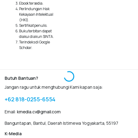
Ebook tersedia.
Perlindungan Hak
Kekayaan Intelektual
(HKI).
Sertifikat penulis.
Buku terbitan dapat
diakui di akun SINTA.
Terindeks di Google
Scholar.
Rp
80.000
Rp
160.000
Menjadi Cahaya Mendidik
Peran Teknologi dalam