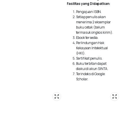
Fasilitas yang Didapatkan:
Pengajuan ISBN.
Setiap penulis akan
menerima 2 eksemplar
buku cetak (belum
termasuk ongkos kirim).
Ebook tersedia.
Perlindungan Hak
Kekayaan Intelektual
(HKI).
Sertifikat penulis.
Buku terbitan dapat
diakui di akun SINTA.
Terindeks di Google
Scholar.