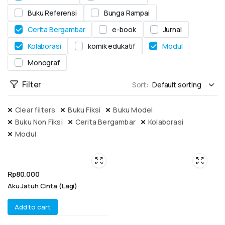
Buku Referensi
Bunga Rampai
Cerita Bergambar
e-book
Jurnal
Kolaborasi
komik edukatif
Modul
Monograf
Filter
Sort:
Clear filters
Buku Fiksi
Buku Model
Buku Non Fiksi
Cerita Bergambar
Kolaborasi
Modul
Rp
80.000
Aku Jatuh Cinta (Lagi)
Add to cart