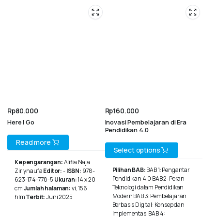
Rp
80.000
Rp
160.000
Here I Go
Inovasi Pembelajaran di Era
Pendidikan 4.0
Read more
This
Select options
Kepengarangan:
Alifia Naja
product
Pilihan BAB:
BAB 1: Pengantar
Zirlynaufa
Editor:
-
ISBN:
978-
Pendidikan 4.0 BAB 2: Peran
623-174-778-5
Ukuran:
14 x 20
has
Teknologi dalam Pendidikan
cm
Jumlah halaman:
vi, 156
multiple
Modern BAB 3: Pembelajaran
hlm
Terbit:
Juni 2025
Berbasis Digital: Konsep dan
variants.
Implementasi BAB 4: