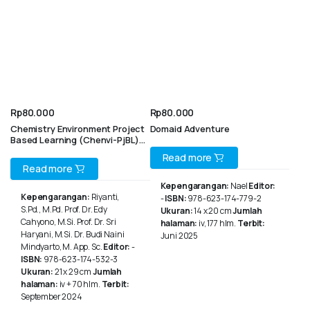
Rp
80.000
Rp
80.000
Chemistry Environment Project
Domaid Adventure
Based Learning (Chenvi-PjBL)
Untuk Mengembangkan
Read more
Keterampilan Proses Sains,
Read more
Penguasaan Konsep, dan Sikap
Peduli Lingkungan Siswa SMA
Kepengarangan:
Nael
Editor:
Kepengarangan:
Riyanti,
-
ISBN:
978-623-174-779-2
S.Pd., M.Pd. Prof. Dr. Edy
Ukuran:
14 x 20 cm
Jumlah
Cahyono, M.Si. Prof. Dr. Sri
halaman:
iv, 177 hlm.
Terbit:
Haryani, M.Si. Dr. Budi Naini
Juni 2025
Mindyarto, M. App. Sc.
Editor:
-
ISBN:
978-623-174-532-3
Ukuran:
21 x 29 cm
Jumlah
halaman:
iv + 70 hlm.
Terbit:
September 2024