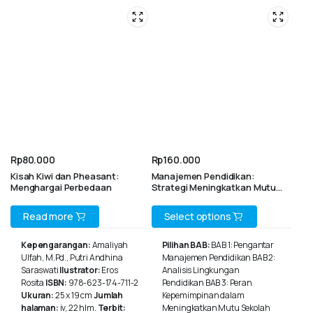
Rp
80.000
Rp
160.000
Kisah Kiwi dan Pheasant:
Manajemen Pendidikan:
Menghargai Perbedaan
Strategi Meningkatkan Mutu
Sekolah
This
Read more
Select options
product
Kepengarangan:
Amaliyah
Pilihan BAB:
BAB 1: Pengantar
Ulfah, M.Pd., Putri Andhina
Manajemen Pendidikan BAB 2:
has
Saraswati
Ilustrator:
Eros
Analisis Lingkungan
multiple
Rosita
ISBN:
978-623-174-711-2
Pendidikan BAB 3: Peran
Ukuran:
25 x 19 cm
Jumlah
Kepemimpinan dalam
variants.
halaman:
iv, 22 hlm.
Terbit:
Meningkatkan Mutu Sekolah