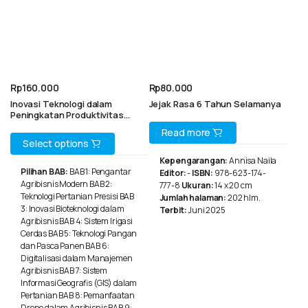
Rp
160.000
Rp
80.000
Inovasi Teknologi dalam
Jejak Rasa 6 Tahun Selamanya
Peningkatan Produktivitas
Agribisnis
Read more
This
Select options
Kepengarangan:
Annisa Naila
product
Pilihan BAB:
BAB 1: Pengantar
Editor:
-
ISBN:
978-623-174-
Agribisnis Modern BAB 2:
has
777-8
Ukuran:
14 x 20 cm
Teknologi Pertanian Presisi BAB
Jumlah halaman:
202 hlm.
multiple
3: Inovasi Bioteknologi dalam
Terbit:
Juni 2025
Agribisnis BAB 4: Sistem Irigasi
variants.
Cerdas BAB 5: Teknologi Pangan
dan Pasca Panen BAB 6:
The
Digitalisasi dalam Manajemen
Agribisnis BAB 7: Sistem
options
Informasi Geografis (GIS) dalam
may
Pertanian BAB 8: Pemanfaatan
Drone dalam Agribisnis BAB 9: