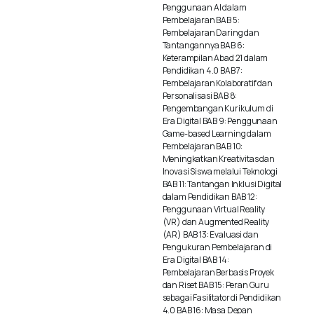
Penggunaan AI dalam
The
Pembelajaran BAB 5:
Pembelajaran Daring dan
options
Tantangannya BAB 6:
may
Keterampilan Abad 21 dalam
Pendidikan 4.0 BAB 7:
be
Pembelajaran Kolaboratif dan
Personalisasi BAB 8:
chosen
Pengembangan Kurikulum di
Era Digital BAB 9: Penggunaan
on
Game-based Learning dalam
Pembelajaran BAB 10:
the
Meningkatkan Kreativitas dan
product
Inovasi Siswa melalui Teknologi
BAB 11: Tantangan Inklusi Digital
page
dalam Pendidikan BAB 12:
Penggunaan Virtual Reality
(VR) dan Augmented Reality
(AR) BAB 13: Evaluasi dan
Pengukuran Pembelajaran di
Era Digital BAB 14:
Pembelajaran Berbasis Proyek
dan Riset BAB 15: Peran Guru
sebagai Fasilitator di Pendidikan
4.0 BAB 16: Masa Depan