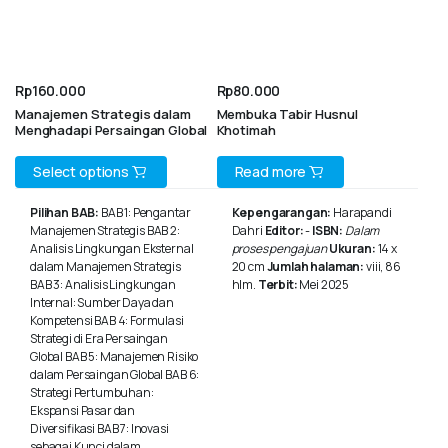
Rp
160.000
Rp
80.000
Manajemen Strategis dalam
Membuka Tabir Husnul
Menghadapi Persaingan Global
Khotimah
This
Select options
Read more
product
Pilihan BAB:
BAB 1: Pengantar
Kepengarangan:
Harapandi
Manajemen Strategis BAB 2:
Dahri
Editor:
-
ISBN:
Dalam
has
Analisis Lingkungan Eksternal
proses pengajuan
Ukuran:
14 x
multiple
dalam Manajemen Strategis
20 cm
Jumlah halaman:
viii, 86
BAB 3: Analisis Lingkungan
hlm.
Terbit:
Mei 2025
variants.
Internal: Sumber Daya dan
Kompetensi BAB 4: Formulasi
The
Strategi di Era Persaingan
Global BAB 5: Manajemen Risiko
options
dalam Persaingan Global BAB 6:
may
Strategi Pertumbuhan:
Ekspansi Pasar dan
be
Diversifikasi BAB 7: Inovasi
sebagai Kunci dalam