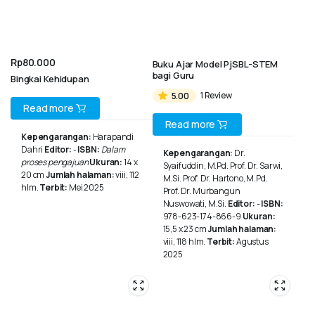
Rp
80.000
Buku Ajar Model PjSBL-STEM
bagi Guru
Bingkai Kehidupan
5.00
1 Review
Read more
Read more
Kepengarangan:
Harapandi
Dahri
Editor:
-
ISBN:
Dalam
Kepengarangan:
Dr.
proses pengajuan
Ukuran:
14 x
Syaifuddin, M.Pd. Prof. Dr. Sarwi,
20 cm
Jumlah halaman:
viii, 112
M.Si. Prof. Dr. Hartono, M.Pd.
hlm.
Terbit:
Mei 2025
Prof. Dr. Murbangun
Nuswowati, M.Si.
Editor:
-
ISBN:
978-623-174-866-9
Ukuran:
15,5 x 23 cm
Jumlah halaman:
viii, 118 hlm.
Terbit:
Agustus
2025