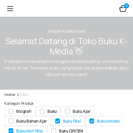
0
Jelajahi Koleksi Kami
Selamat Datang di Toko Buku K-
Media 👋
K-Media menawarkan berbagai buku berkualitas untuk semua
minat Anda. Temukan buku yang tepat untuk pendidikan atau
hiburan di toko kami!
Home
Toko
Kategori Produk
Biografi
Buku
Buku Ajar
Buku Bahan Ajar
Buku Fiksi
Buku Model
Buku Non Fiksi
Buku QRCBN