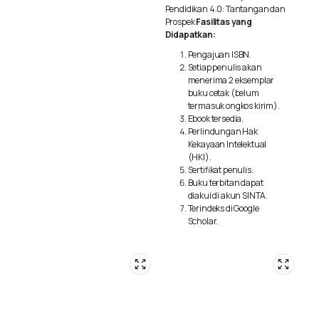
Pendidikan 4.0: Tantangan dan
Prospek
Fasilitas yang
Didapatkan:
Pengajuan ISBN.
Setiap penulis akan
menerima 2 eksemplar
buku cetak (belum
termasuk ongkos kirim).
Ebook tersedia.
Perlindungan Hak
Kekayaan Intelektual
(HKI).
Sertifikat penulis.
Buku terbitan dapat
diakui di akun SINTA.
Terindeks di Google
Scholar.