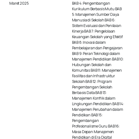
Maret 2025
BAB 4: Pengembangan
The
Kurikulum Berbasis Mutu BAB
5: Manajemen Sumber Daya
options
Manusia di Sekolah BAB 6:
may
Sistem Evaluasi dan Penilaian
Kinerja BAB 7: Pengelolaan
be
Keuangan Sekolah yang Efektif
BAB 8: Inovasi dalam
chosen
Pembelajaran dan Pengajaran
BAB 9: Peran Teknologi dalam
on
Manajemen Pendidikan BAB 10:
Hubungan Sekolah dan
the
Komunitas BAB 11: Manajemen
product
Fasilitas dan Infrastruktur
Sekolah BAB 12: Program
page
Pengembangan Sekolah
Berbasis Data BAB 13:
Manajemen Konflik dalam
Lingkungan Pendidikan BAB 14:
Manajemen Perubahan dalam
Pendidikan BAB 15:
Pengembangan
Profesionalisme Guru BAB 16:
Masa Depan Manajemen
Pendidikan di Era Digital