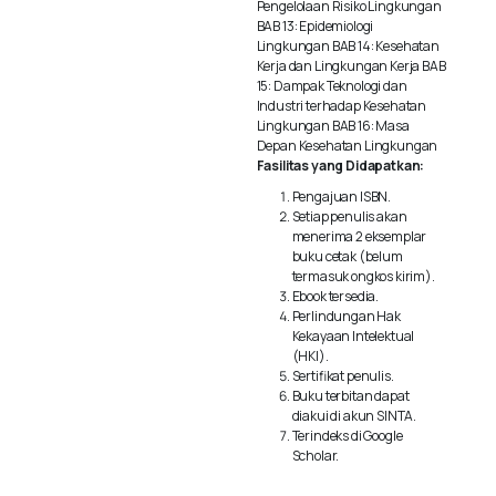
Pengelolaan Risiko Lingkungan
BAB 13: Epidemiologi
Lingkungan BAB 14: Kesehatan
Kerja dan Lingkungan Kerja BAB
15: Dampak Teknologi dan
Industri terhadap Kesehatan
Lingkungan BAB 16: Masa
Depan Kesehatan Lingkungan
Fasilitas yang Didapatkan:
Pengajuan ISBN.
Setiap penulis akan
menerima 2 eksemplar
buku cetak (belum
termasuk ongkos kirim).
Ebook tersedia.
Perlindungan Hak
Kekayaan Intelektual
(HKI).
Sertifikat penulis.
Buku terbitan dapat
diakui di akun SINTA.
Terindeks di Google
Scholar.