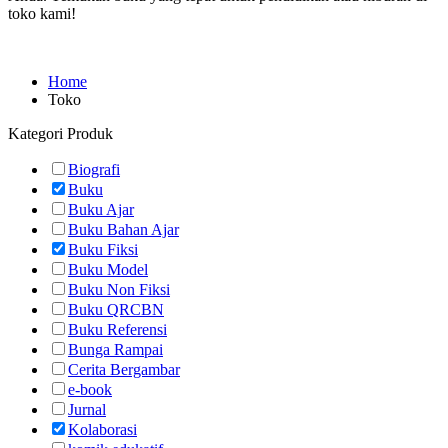
toko kami!
Home
Toko
Kategori Produk
Biografi
Buku
Buku Ajar
Buku Bahan Ajar
Buku Fiksi
Buku Model
Buku Non Fiksi
Buku QRCBN
Buku Referensi
Bunga Rampai
Cerita Bergambar
e-book
Jurnal
Kolaborasi