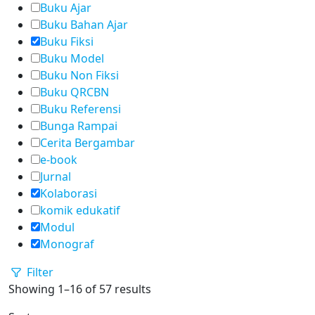
Buku Ajar
Buku Bahan Ajar
Buku Fiksi
Buku Model
Buku Non Fiksi
Buku QRCBN
Buku Referensi
Bunga Rampai
Cerita Bergambar
e-book
Jurnal
Kolaborasi
komik edukatif
Modul
Monograf
Filter
Showing 1–16 of 57 results