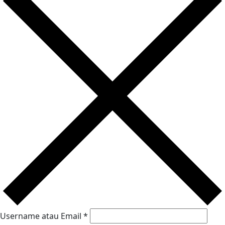
Username atau Email
*