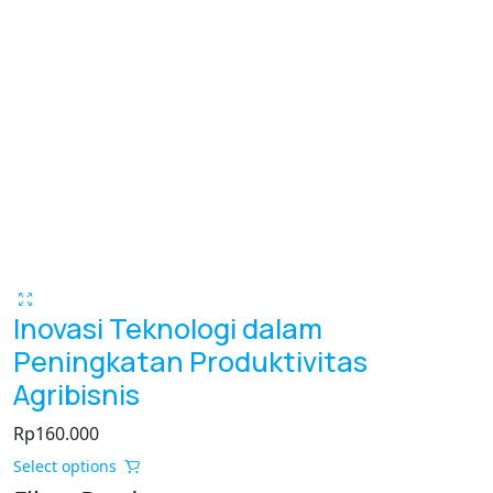
multiple
variants.
The
options
may
be
chosen
on
the
product
page
Inovasi Teknologi dalam
Peningkatan Produktivitas
Agribisnis
Rp
160.000
This
Select options
product