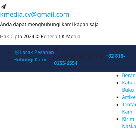
kmedia.cv@gmail.com
Anda dapat menghubungi kami kapan saja
Hak Cipta 2024 © Penerbit K-Media.
Lacak Pesanan
Hubungi Kami 24/7 di
+62 818-
Hubungi Kami
0255-6554
Beran
Katal
Buku
Artike
Tenta
Kami
Kirim
Nask