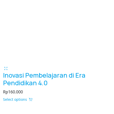
Inovasi Pembelajaran di Era
Pendidikan 4.0
Rp
160.000
This
Select options
product
has