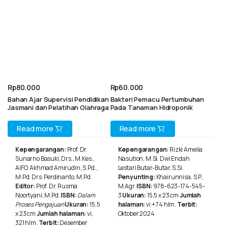
Rp
80.000
Rp
60.000
Bahan Ajar Supervisi Pendidikan
Bakteri Pemacu Pertumbuhan
Jasmani dan Pelatihan Olahraga
Pada Tanaman Hidroponik
Read more
Read more
Kepengarangan:
Prof. Dr.
Kepengarangan:
Rizki Amelia
Sunarno Basuki, Drs., M.Kes.,
Nasution, M.Si. Dwi Endah
AIFO. Akhmad Amirudin, S.Pd.,
Lestari Butar-Butar, S.Si.
M.Pd. Drs. Perdinanto, M.Pd.
Penyunting:
Khairunnisa, S.P.,
Editor:
Prof. Dr. Rusma
M.Agr.
ISBN:
978-623-174-545-
Noortyani, M.Pd.
ISBN:
Dalam
3
Ukuran:
15,5 x 23 cm
Jumlah
Proses Pengajuan
Ukuran:
15,5
halaman:
vi + 74 hlm.
Terbit:
x 23 cm
Jumlah halaman:
vi,
Oktober 2024
321 hlm.
Terbit:
Desember