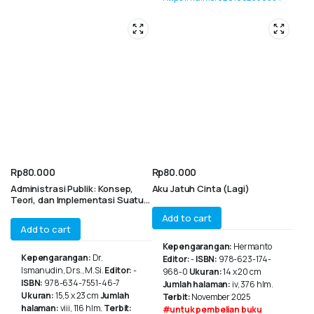
Rp
80.000
Rp
80.000
Administrasi Publik: Konsep,
Aku Jatuh Cinta (Lagi)
Teori, dan Implementasi Suatu
Pendekatan Studi Kasus
Add to cart
Add to cart
Kepengarangan:
Hermanto
Kepengarangan:
Dr.
Editor:
-
ISBN:
978-623-174-
Ismanudin, Drs., M.Si.
Editor:
-
968-0
Ukuran:
14 x 20 cm
ISBN:
978-634-7551-46-7
Jumlah halaman:
iv, 376 hlm.
Ukuran:
15,5 x 23 cm
Jumlah
Terbit:
November 2025
halaman:
viii, 116 hlm.
Terbit:
#untuk pembelian buku