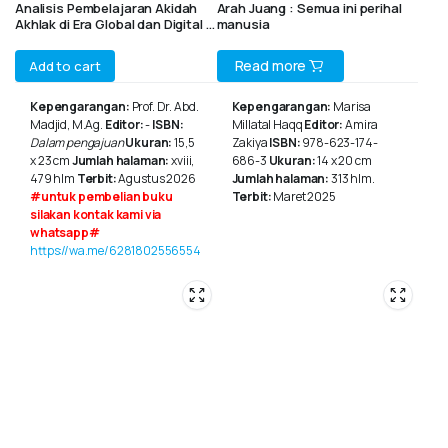
Analisis Pembelajaran Akidah
Arah Juang : Semua ini perihal
Akhlak di Era Global dan Digital :
manusia
Fondasi Karakter Islami,
Tantangan dan Inovasi
Read more
Add to cart
Pendidikan
Kepengarangan:
Prof. Dr. Abd.
Kepengarangan:
Marisa
Madjid, M.Ag.
Editor:
-
ISBN:
Millatal Haqq
Editor:
Amira
Dalam pengajuan
Ukuran:
15,5
Zakiya
ISBN:
978-623-174-
x 23 cm
Jumlah halaman:
xviii,
686-3
Ukuran:
14 x 20 cm
479 hlm
Terbit:
Agustus 2026
Jumlah halaman:
313 hlm.
#untuk pembelian buku
Terbit:
Maret 2025
silakan kontak kami via
whatsapp#
https://wa.me/6281802556554