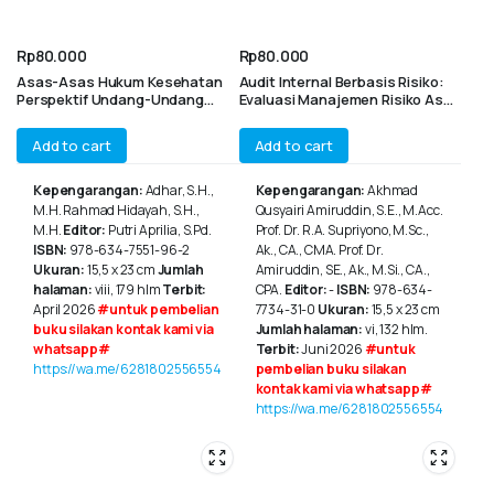
Rp
80.000
Rp
80.000
Asas-Asas Hukum Kesehatan
Audit Internal Berbasis Risiko:
Perspektif Undang-Undang
Evaluasi Manajemen Risiko Aset
Nomor 17 Tahun 2023 tentang
Tetap PTN-BH
Kesehatan
Add to cart
Add to cart
Kepengarangan:
Adhar, S.H.,
Kepengarangan:
Akhmad
M.H. Rahmad Hidayah, S.H.,
Qusyairi Amiruddin, S.E., M.Acc.
M.H.
Editor:
Putri Aprilia, S.Pd.
Prof. Dr. R.A. Supriyono, M.Sc.,
ISBN:
978-634-7551-96-2
Ak., CA., CMA. Prof. Dr.
Ukuran:
15,5 x 23 cm
Jumlah
Amiruddin, SE., Ak., M.Si., CA.,
halaman:
viii, 179 hlm
Terbit:
CPA.
Editor:
-
ISBN:
978-634-
April 2026
#untuk pembelian
7734-31-0
Ukuran:
15,5 x 23 cm
buku silakan kontak kami via
Jumlah halaman:
vi, 132 hlm.
whatsapp#
Terbit:
Juni 2026
#untuk
https://wa.me/6281802556554
pembelian buku silakan
kontak kami via whatsapp#
https://wa.me/6281802556554