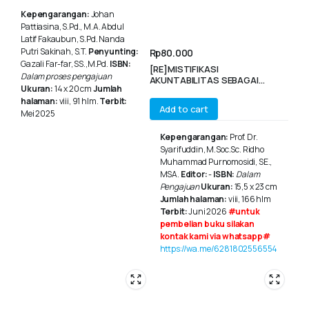
Kepengarangan:
Johan
Pattiasina, S.Pd., M.A. Abdul
Latif Fakaubun, S.Pd. Nanda
Putri Sakinah, S.T.
Penyunting:
Rp
80.000
Gazali Far-far, SS.,M.Pd.
ISBN:
[RE]MISTIFIKASI
Dalam proses pengajuan
AKUNTABILITAS SEBAGAI
Ukuran:
14 x 20 cm
Jumlah
BENTUK KOLONISASI LIFEWORLD
halaman:
viii, 91 hlm.
Terbit:
Add to cart
Mei 2025
Kepengarangan:
Prof. Dr.
Syarifuddin, M.Soc.Sc. Ridho
Muhammad Purnomosidi, SE.,
MSA.
Editor:
-
ISBN:
Dalam
Pengajuan
Ukuran:
15,5 x 23 cm
Jumlah halaman:
viii, 166 hlm
Terbit:
Juni 2026
#untuk
pembelian buku silakan
kontak kami via whatsapp#
https://wa.me/6281802556554