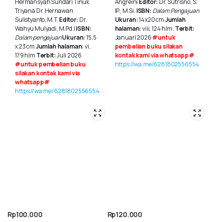
Hermansyah Sundari Tinuk
Angreini
Editor:
Dr. Sutrisno, S.
Triyana Dr. Hernawan
IP., M.Si.
ISBN:
Dalam Pengajuan
Sulistyanto, M.T.
Editor:
Dr.
Ukuran:
14x20 cm
Jumlah
Wahyu Mulyadi, M.Pd.I
ISBN:
halaman:
viii, 124 hlm.
Terbit:
Dalam pengajuan
Ukuran:
15,5
Januari 2026
#untuk
x 23 cm
Jumlah halaman:
vi,
pembelian buku silakan
179 hlm
Terbit:
Juli 2026
kontak kami via whatsapp#
#untuk pembelian buku
https://wa.me/6281802556554
silakan kontak kami via
whatsapp#
https://wa.me/6281802556554
Rp
100.000
Rp
120.000