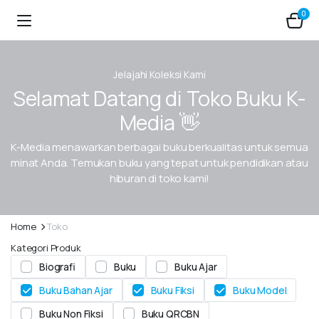
0
Jelajahi Koleksi Kami
Selamat Datang di Toko Buku K-
Media 👋
K-Media menawarkan berbagai buku berkualitas untuk semua
minat Anda. Temukan buku yang tepat untuk pendidikan atau
hiburan di toko kami!
Home
Toko
Kategori Produk
Biografi
Buku
Buku Ajar
Buku Bahan Ajar
Buku Fiksi
Buku Model
Buku Non Fiksi
Buku QRCBN