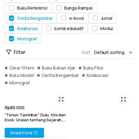
Buku Referensi
Bunga Rampai
Cerita Bergambar
e-book
Jurnal
Kolaborasi
komik edukatif
Modul
Monograf
Filter
Sort:
Clear filters
Buku Bahan Ajar
Buku Fiksi
Buku Model
Cerita Bergambar
Kolaborasi
Monograf
Rp
80.000
“Tenun Tanimbar” Dulu, Kini dan
Esok: Uraian tentang Sejarah,
dan eksistensi Tenun Tanimbar
di Tengah Pusaran Arus
Read more
Perubahan Zaman