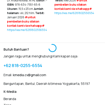
Dr. Riska Novalia, M.Pd.
Editor:
-
Terbit:
Mei 2026
#untuk
ISBN:
978-634-7551-65-8
pembelian buku silakan
Ukuran:
15,5 x 23 cm
Jumlah
kontak kami via whatsapp#
halaman:
viii, 212 hlm.
Terbit:
https://wa.me/6281802556554
Januari 2026
#untuk
pembelian buku silakan
kontak kami via whatsapp#
https://wa.me/6281802556554
Butuh Bantuan?
Jangan ragu untuk menghubungi Kami kapan saja:
+62 818-0255-6554
Email:
kmedia.cv@gmail.com
Banguntapan, Bantul, Daerah Istimewa Yogyakarta, 55197
K-Media
Beranda