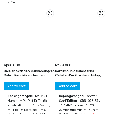
2024
Rp
80.000
Rp
99.000
Belajar Aktif dan Menyenangkan
Bertumbuh dalam Makna :
Dalam Pendidikan Jasmani
Catatan Kecil tentang Hidup,
Melalui Permainan di Sekolah
Pikiran, dan Realita
Dasar
Add to cart
Add to cart
Kepengarangan:
Prof. Dr. Sri
Kepengarangan:
Haniwar
Nuraini, M.Pd. Prof. Dr. Taufik
Syarif
Editor:
-
ISBN:
978-634-
Rihatno Prof. Dr. Ir. Arita Marini,
7734-11-2
Ukuran:
14 x 20 cm
ME. Prof. Dr. Desy Safitri, M.Si.
Jumlah halaman:
vi, 159 hlm.