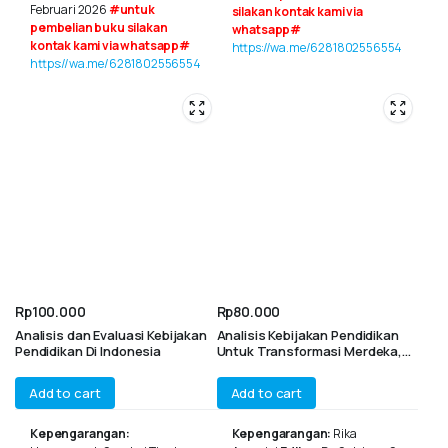
Februari 2026
#untuk
silakan kontak kami via
pembelian buku silakan
whatsapp#
kontak kami via whatsapp#
https://wa.me/6281802556554
https://wa.me/6281802556554
Rp
100.000
Rp
80.000
Analisis dan Evaluasi Kebijakan
Analisis Kebijakan Pendidikan
Pendidikan Di Indonesia
Untuk Transformasi Merdeka,
Inklusif, dan Berkeadilan dalam
Pembelajaran Abad ke-21
Add to cart
Add to cart
Kepengarangan:
Kepengarangan:
Rika