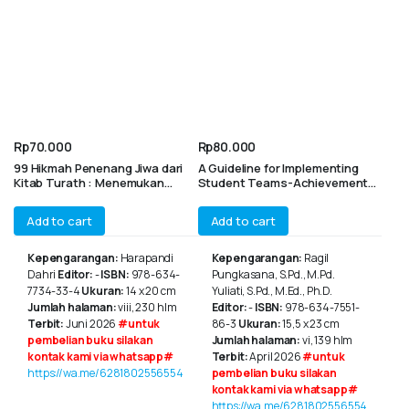
Rp
70.000
Rp
80.000
99 Hikmah Penenang Jiwa dari
A Guideline for Implementing
Kitab Turath : Menemukan
Student Teams-Achievement
Ketenangan Hati dari Warisan
Divisions Techniques in
Ulama Salaf
Interactive Speaking Learning
Add to cart
Add to cart
Kepengarangan:
Harapandi
Kepengarangan:
Ragil
Dahri
Editor:
-
ISBN:
978-634-
Pungkasana, S.Pd., M.Pd.
7734-33-4
Ukuran:
14 x 20 cm
Yuliati, S.Pd., M.Ed., Ph.D.
Jumlah halaman:
viii, 230 hlm
Editor:
-
ISBN:
978-634-7551-
Terbit:
Juni 2026
#untuk
86-3
Ukuran:
15,5 x 23 cm
pembelian buku silakan
Jumlah halaman:
vi, 139 hlm
kontak kami via whatsapp#
Terbit:
April 2026
#untuk
https://wa.me/6281802556554
pembelian buku silakan
kontak kami via whatsapp#
https://wa.me/6281802556554