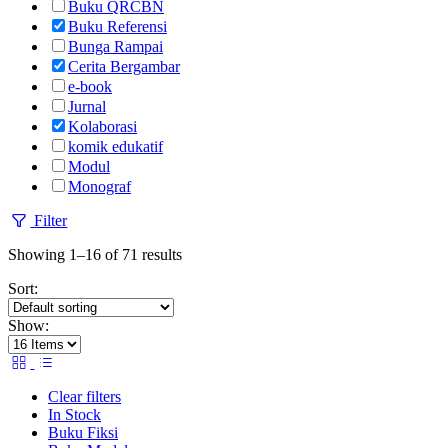
Buku QRCBN
Buku Referensi
Bunga Rampai
Cerita Bergambar
e-book
Jurnal
Kolaborasi
komik edukatif
Modul
Monograf
Filter
Showing 1–16 of 71 results
Sort:
Show:
Clear filters
In Stock
Buku Fiksi