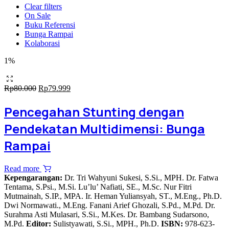
Clear filters
On Sale
Buku Referensi
Bunga Rampai
Kolaborasi
1%
Original
Current
Rp
80.000
Rp
79.999
price
price
was:
is:
Pencegahan Stunting dengan
Rp80.000.
Rp79.999.
Pendekatan Multidimensi: Bunga
Rampai
Read more
Kepengarangan:
Dr. Tri Wahyuni Sukesi, S.Si., MPH. Dr. Fatwa
Tentama, S.Psi., M.Si. Lu’lu’ Nafiati, SE., M.Sc. Nur Fitri
Mutmainah, S.IP., MPA. Ir. Heman Yuliansyah, ST., M.Eng., Ph.D.
Dwi Normawati., M.Eng. Fanani Arief Ghozali, S.Pd., M.Pd. Dr.
Surahma Asti Mulasari, S.Si., M.Kes. Dr. Bambang Sudarsono,
M.Pd.
Editor:
Sulistyawati, S.Si., MPH., Ph.D.
ISBN:
978-623-