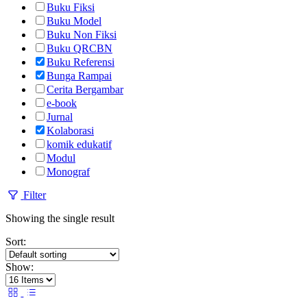
Buku Fiksi
Buku Model
Buku Non Fiksi
Buku QRCBN
Buku Referensi
Bunga Rampai
Cerita Bergambar
e-book
Jurnal
Kolaborasi
komik edukatif
Modul
Monograf
Filter
Showing the single result
Sort:
Show: