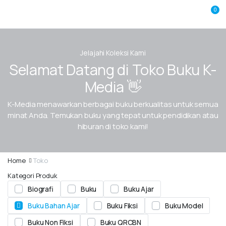
0
Jelajahi Koleksi Kami
Selamat Datang di Toko Buku K-
Media 👋
K-Media menawarkan berbagai buku berkualitas untuk semua
minat Anda. Temukan buku yang tepat untuk pendidikan atau
hiburan di toko kami!
Home
Toko
Kategori Produk
Biografi
Buku
Buku Ajar
Buku Bahan Ajar
Buku Fiksi
Buku Model
Buku Non Fiksi
Buku QRCBN