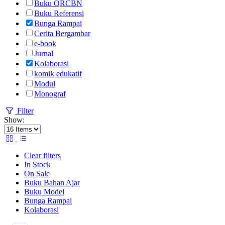
Buku QRCBN
Buku Referensi
Bunga Rampai
Cerita Bergambar
e-book
Jurnal
Kolaborasi
komik edukatif
Modul
Monograf
Filter
Show:
Clear filters
In Stock
On Sale
Buku Bahan Ajar
Buku Model
Bunga Rampai
Kolaborasi