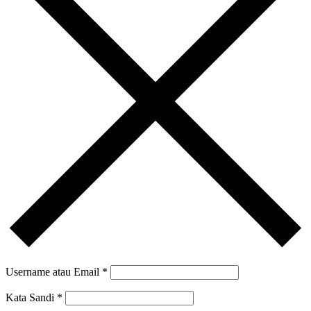
Username atau Email
*
Kata Sandi
*