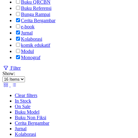
Buku QRCBN
Buku Referensi
Bunga Rampai
Cerita Bergambar
e-book
Jurnal
Kolaborasi
komik edukatif
Modul
Monograf
Filter
Show:
Clear filters
In Stock
On Sale
Buku Model
Buku Non Fiksi
Cerita Bergambar
Jurnal
Kolaborasi