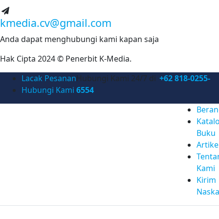
kmedia.cv@gmail.com
Anda dapat menghubungi kami kapan saja
Hak Cipta 2024 © Penerbit K-Media.
Lacak Pesanan
Hubungi Kami 24/7 di
+62 818-0255-
Hubungi Kami
6554
Beran
Katal
Buku
Artike
Tenta
Kami
Kirim
Nask