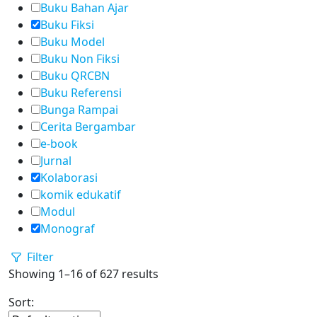
Buku Bahan Ajar
Buku Fiksi
Buku Model
Buku Non Fiksi
Buku QRCBN
Buku Referensi
Bunga Rampai
Cerita Bergambar
e-book
Jurnal
Kolaborasi
komik edukatif
Modul
Monograf
Filter
Showing 1–16 of 627 results
Sort: