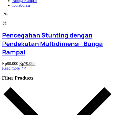
Bunga Rampai
Kolaborasi
1%
Pencegahan Stunting dengan
Pendekatan Multidimensi: Bunga
Rampai
Original
Current
Rp
80.000
Rp
79.999
price
price
Read more
was:
is:
Rp80.000.
Rp79.999.
Filter Products