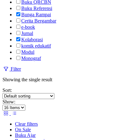
Buku QRCBN
Buku Referensi
Bunga Rampai
Cerita Bergambar
e-book
Jurnal
Kolaborasi
komik edukatif
Modul
Monograf
Filter
Showing the single result
Sort:
Show:
Clear filters
On Sale
Buku Ajar