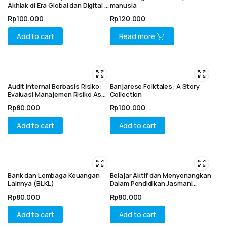
Akhlak di Era Global dan Digital :
manusia
Fondasi Karakter Islami,
Rp
100.000
Rp
120.000
Tantangan dan Inovasi
Pendidikan
Add to cart
Read more
Audit Internal Berbasis Risiko:
Banjarese Folktales: A Story
Evaluasi Manajemen Risiko Aset
Collection
Tetap PTN-BH
Rp
80.000
Rp
100.000
Add to cart
Add to cart
Bank dan Lembaga Keuangan
Belajar Aktif dan Menyenangkan
Lainnya (BLKL)
Dalam Pendidikan Jasmani
Melalui Permainan di Sekolah
Rp
80.000
Rp
80.000
Dasar
Add to cart
Add to cart