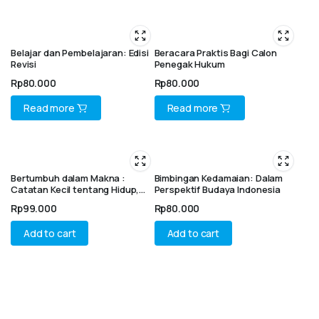
Belajar dan Pembelajaran: Edisi
Beracara Praktis Bagi Calon
Revisi
Penegak Hukum
Rp
80.000
Rp
80.000
Read more
Read more
Bertumbuh dalam Makna :
Bimbingan Kedamaian: Dalam
Catatan Kecil tentang Hidup,
Perspektif Budaya Indonesia
Pikiran, dan Realita
Rp
99.000
Rp
80.000
Add to cart
Add to cart