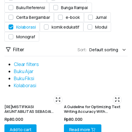
Buku Referensi
Bunga Rampai
Cerita Bergambar
e-book
Jurnal
Kolaborasi
komik edukatif
Modul
Monograf
Filter
Sort:
Clear filters
Buku Ajar
Buku Fiksi
Kolaborasi
[RE]MISTIFIKASI
A Guideline for Optimizing Text
AKUNTABILITAS SEBAGAI
Writing Accuracy With
BENTUK KOLONISASI LIFEWORLD
ProWritingAid: AI in Student
Rp
80.000
Rp
80.000
Writing Education
Add to cart
Read more