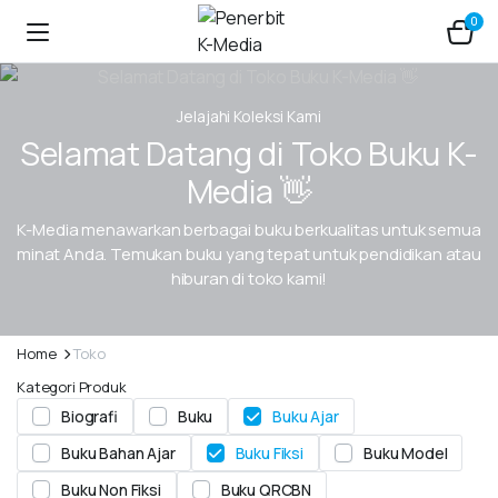
0
Jelajahi Koleksi Kami
Selamat Datang di Toko Buku K-
Media 👋
K-Media menawarkan berbagai buku berkualitas untuk semua
minat Anda. Temukan buku yang tepat untuk pendidikan atau
hiburan di toko kami!
Home
Toko
Kategori Produk
Biografi
Buku
Buku Ajar
Buku Bahan Ajar
Buku Fiksi
Buku Model
Buku Non Fiksi
Buku QRCBN