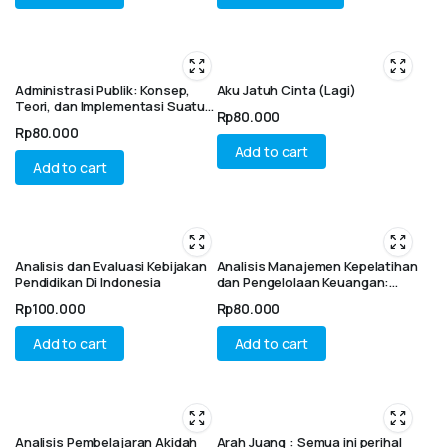
Administrasi Publik: Konsep,
Aku Jatuh Cinta (Lagi)
Teori, dan Implementasi Suatu
Rp
80.000
Pendekatan Studi Kasus
Rp
80.000
Add to cart
Add to cart
Analisis dan Evaluasi Kebijakan
Analisis Manajemen Kepelatihan
Pendidikan Di Indonesia
dan Pengelolaan Keuangan:
Hambatan dan Solusi Dalam
Rp
100.000
Rp
80.000
Pembinaan Atlet Di Akademi
Bola Basket
Add to cart
Add to cart
Analisis Pembelajaran Akidah
Arah Juang : Semua ini perihal