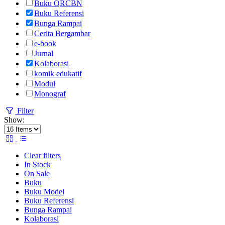
Buku QRCBN
Buku Referensi
Bunga Rampai
Cerita Bergambar
e-book
Jurnal
Kolaborasi
komik edukatif
Modul
Monograf
Filter
Show:
Clear filters
In Stock
On Sale
Buku
Buku Model
Buku Referensi
Bunga Rampai
Kolaborasi