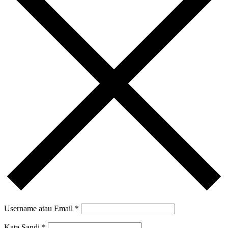
Username atau Email
*
Kata Sandi
*