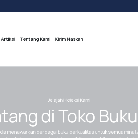
Artikel
Tentang Kami
Kirim Naskah
Jelajahi Koleksi Kami
tang di Toko Buku
dia menawarkan berbagai buku berkualitas untuk semua minat 