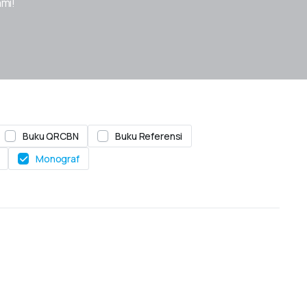
ami!
Buku QRCBN
Buku Referensi
Monograf