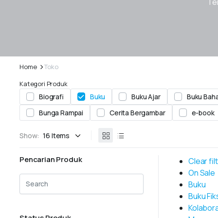
Tem
Home
Toko
Kategori Produk
Biografi
Buku
Buku Ajar
Buku Baha
Bunga Rampai
Cerita Bergambar
e-book
Show:
Pencarian Produk
Clear fil
On Sale
Buku
Buku Fik
Kolabora
Status Produk