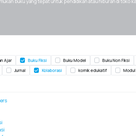
ukan buku yang tepat untuk pendidikan atau hiburan di toko k
n Ajar
Buku Fiksi
Buku Model
Buku Non Fiksi
Jurnal
Kolaborasi
komik edukatif
Modul
ters
si
si