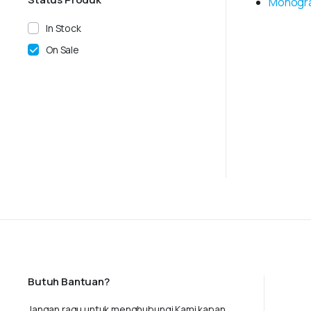
Monogr
In Stock
On Sale
Butuh Bantuan?
Jangan ragu untuk menghubungi Kami kapan