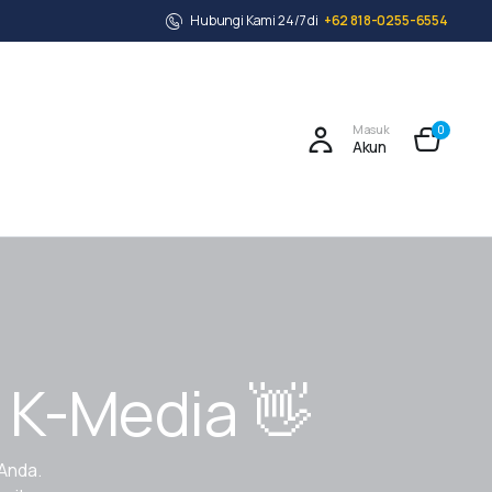
Hubungi Kami 24/7 di
+62 818-0255-6554
Masuk
0
Akun
 K-Media 👋
Anda.