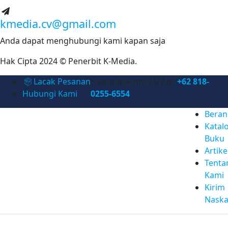
kmedia.cv@gmail.com
Anda dapat menghubungi kami kapan saja
Hak Cipta 2024 © Penerbit K-Media.
Lacak Pesanan
Hubungi Kami 24/7 di
+62 818-
Hubungi Kami
0255-6554
Beran
Katal
Buku
Artike
Tenta
Kami
Kirim
Nask