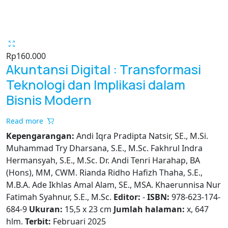
Rp
160.000
Akuntansi Digital : Transformasi
Teknologi dan Implikasi dalam
Bisnis Modern
Read more
Kepengarangan:
Andi Iqra Pradipta Natsir, SE., M.Si.
Muhammad Try Dharsana, S.E., M.Sc. Fakhrul Indra
Hermansyah, S.E., M.Sc. Dr. Andi Tenri Harahap, BA
(Hons), MM, CWM. Rianda Ridho Hafizh Thaha, S.E.,
M.B.A. Ade Ikhlas Amal Alam, SE., MSA. Khaerunnisa Nur
Fatimah Syahnur, S.E., M.Sc.
Editor:
-
ISBN:
978-623-174-
684-9
Ukuran:
15,5 x 23 cm
Jumlah halaman:
x, 647
hlm.
Terbit:
Februari 2025