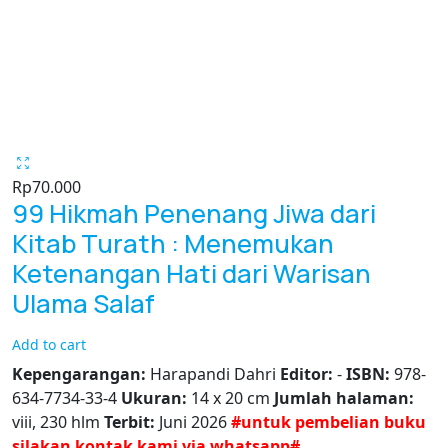
Rp
70.000
99 Hikmah Penenang Jiwa dari
Kitab Turath : Menemukan
Ketenangan Hati dari Warisan
Ulama Salaf
Add to cart
Kepengarangan:
Harapandi Dahri
Editor:
-
ISBN:
978-
634-7734-33-4
Ukuran:
14 x 20 cm
Jumlah halaman:
viii, 230 hlm
Terbit:
Juni 2026
#untuk pembelian buku
silakan kontak kami via whatsapp#