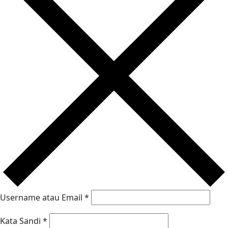
Username atau Email
*
Kata Sandi
*